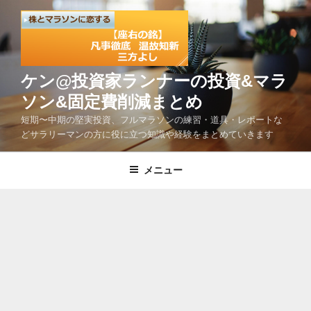
コ
ン
テ
ン
ツ
ケン@投資家ランナーの投資&マラ
へ
ソン&固定費削減まとめ
ス
短期〜中期の堅実投資、フルマラソンの練習・道具・レポートな
キ
どサラリーマンの方に役に立つ知識や経験をまとめていきます
ッ
プ
メニュー