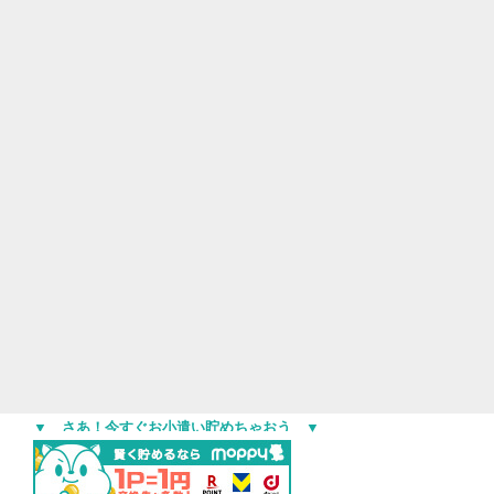
▼ さあ！今すぐお小遣い貯めちゃおう ▼