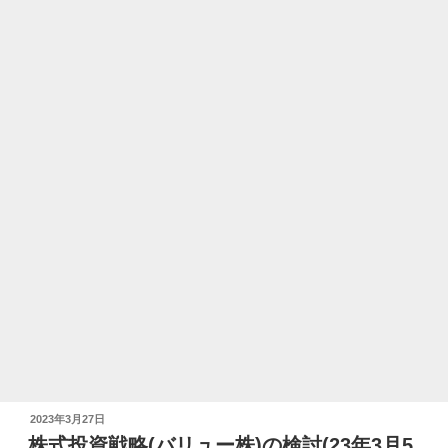
投
2023年3月27日
稿
株式投資戦略(バリュー株)の検討(23年3月5