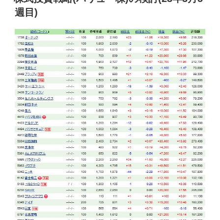
日:
週目)