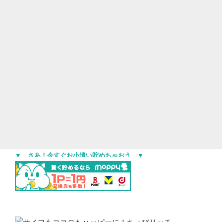
▼ さあ！今すぐお小遣い貯めちゃおう ▼