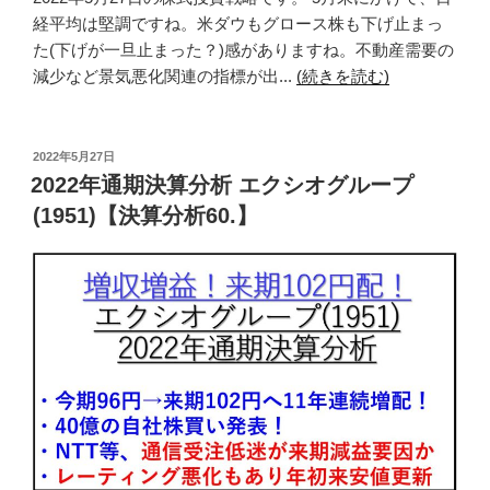
経平均は堅調ですね。米ダウもグロース株も下げ止まっ
た(下げが一旦止まった？)感がありますね。不動産需要の
減少など景気悪化関連の指標が出...
(続きを読む)
投
2022年5月27日
稿
2022年通期決算分析 エクシオグループ
日:
(1951)【決算分析60.】