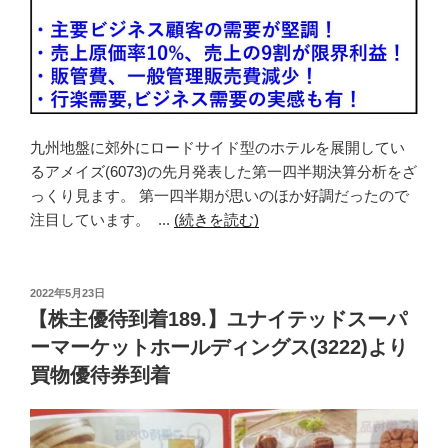
九州地盤に郊外にロードサイド型のホテルを展開してい
るアメイズ(6073)の先月発表した第一四半期決算分析をざ
っくり見ます。 第一四半期が思いのほか好調だったので
注目しています。 ...
(続きを読む)
投
2022年5月23日
稿
【株主優待到着189.】ユナイテッドスーパ
日:
ーマーケットホールディングス(3222)より
買物優待券到着