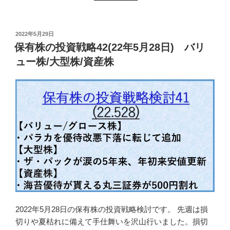
投
2022年5月29日
稿
保有株の投資戦略42(22年5月28日) バリ
日:
ュー株/大型株/資産株
2022年5月28日の保有株の投資戦略検討です。 先週は損
切りや夏枯れに備えて手仕舞いを沢山行いました。損切