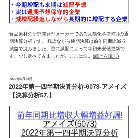
食品素材の研究開発型メーカーである太陽化学(2902)の通
期決算分析です。 残念ながら通期決算は前年同期比減収
減益で沈みました。更に減配によって年初来安値更新で
す。少し調べてみましたが、ここは決...
(続きを読む)
投
2022年5月24日
稿
2022年第一四半期決算分析-6073-アメイズ
日:
【決算分析57.】