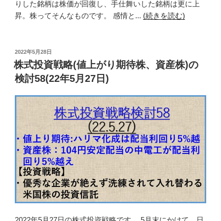
りした銘柄は株価が回復し、手仕舞いした銘柄は更に上
昇。株ってそんなものです。 感情と...
(続きを読む)
投
2022年5月28日
稿
株式投資戦略(値上がり期待株、資産株)の
日:
検討58(22年5月27日)
2022年5月27日の株式投資戦略です。 5月末にかけて、日