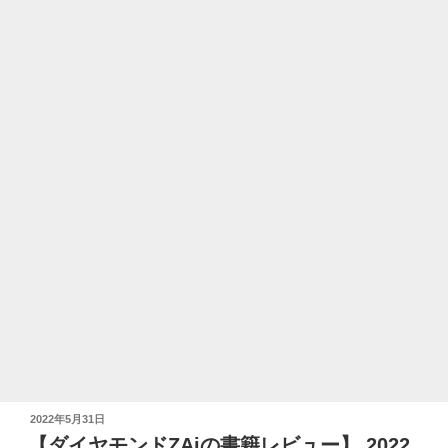
投
2022年5月31日
稿
【ダイヤモンドZAiの書籍レビュー】 2022