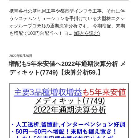
携帯各社の基地局工事や都市型インフラ工事、それに伴
うシステムソリューションを手掛けている大型株エクシ
オグループ(1951)の通期決算分析です。 今期増配、来期
も増配で100円台配当へ！ 自...
(続きを読む)
投
2022年5月26日
稿
増配も5年来安値へ2022年通期決算分析 メ
日:
ディキット(7749)【決算分析59.】