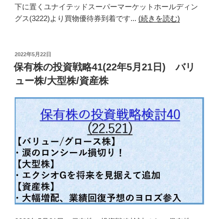
下に置くユナイテッドスーパーマーケットホールディン
グス(3222)より買物優待券到着です...
(続きを読む)
投
2022年5月22日
稿
保有株の投資戦略41(22年5月21日) バリ
日:
ュー株/大型株/資産株