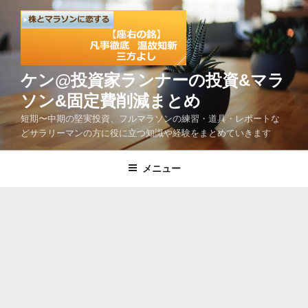
コ
ン
テ
ン
ツ
ケン@投資家ランナーの投資&マラ
へ
ソン&固定費削減まとめ
ス
短期〜中期の堅実投資、フルマラソンの練習・道具・レポートな
キ
どサラリーマンの方に役に立つ知識や経験をまとめていきます
ッ
プ
メニュー