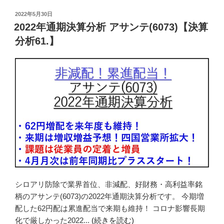
投
2022年5月30日
稿
2022年通期決算分析 アサンテ(6073)【決算
日:
分析61.】
シロアリ防除で業界首位、非減配、好財務・高利益率銘
柄のアサンテ(6073)の2022年通期決算分析です。 今期増
配した62円配は累進配当で来期も維持！ コロナ影響長期
化で厳しかった2022...
(続きを読む)