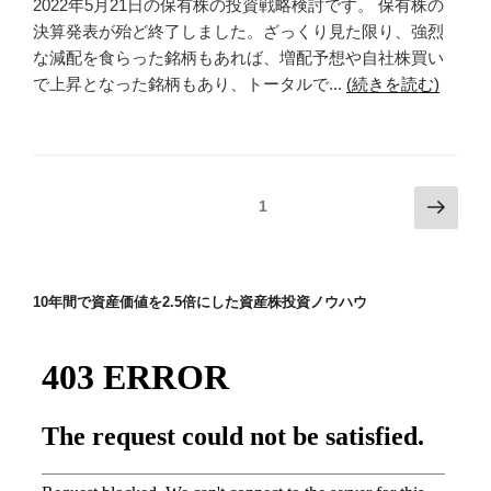
2022年5月21日の保有株の投資戦略検討です。 保有株の
決算発表が殆ど終了しました。ざっくり見た限り、強烈
な減配を食らった銘柄もあれば、増配予想や自社株買い
で上昇となった銘柄もあり、トータルで...
(続きを読む)
投
次
固定ページ
1
の
稿
ペ
ナ
ー
ビ
10年間で資産価値を2.5倍にした資産株投資ノウハウ
ジ
ゲ
ー
シ
ョ
ン