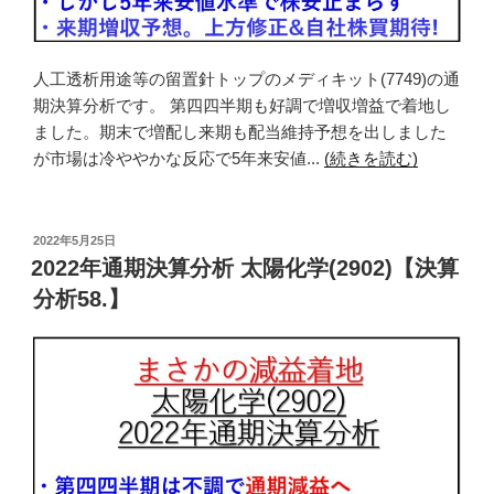
人工透析用途等の留置針トップのメディキット(7749)の通
期決算分析です。 第四四半期も好調で増収増益で着地し
ました。期末で増配し来期も配当維持予想を出しました
が市場は冷ややかな反応で5年来安値...
(続きを読む)
投
2022年5月25日
稿
2022年通期決算分析 太陽化学(2902)【決算
日:
分析58.】