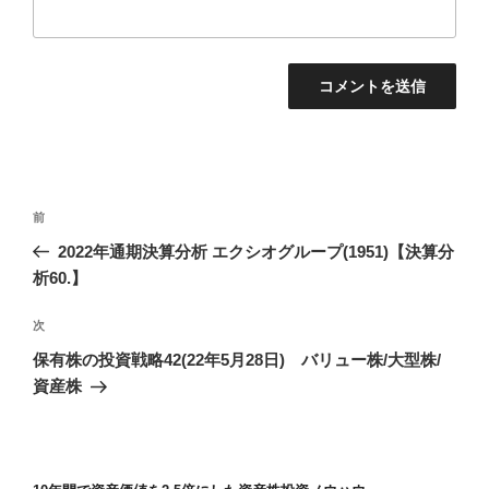
投
前
前
稿
の
2022年通期決算分析 エクシオグループ(1951)【決算分
ナ
投
析60.】
ビ
稿
ゲ
次
次
の
ー
保有株の投資戦略42(22年5月28日) バリュー株/大型株/
投
シ
資産株
稿
ョ
ン