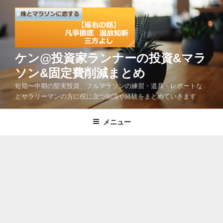
コ
ン
テ
ン
ツ
ケン@投資家ランナーの投資&マラ
へ
ソン&固定費削減まとめ
ス
短期〜中期の堅実投資、フルマラソンの練習・道具・レポートな
キ
どサラリーマンの方に役に立つ知識や経験をまとめていきます
ッ
プ
メニュー