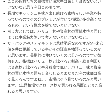
ここの銘柄たちの目標買い値水準は厳しく改めないとい
けないなと思う今日この頃です。
長期でキャッシュを稼ぎ出し続ける素晴らしい事業を持
っているのでその分プレミアが付いて指標が多少高くな
るもの。という概念を捨てないといけない。
考え方としては、バリュー株や資産株の買値水準と同じ
ように事業魅力除いて考えないといけないなと。
ザ・パックやメディキットは業績堅調なのですが5年来安
値を共に更新している事がその証左を物語っているのか
と思います。長期的に伸びていくのは分かるのですが如
何せん、指標はバリュー株と比べると割高・総合利回り
は資産株と比べると半分程度で低い。バリュー株と資産
株の買い水準と照らし合わせるとまだまだ今の株価は高
く見えるんですよね。。市場はそう見ているのかと思い
ます。(上昇相場でグロース株が買われる局面だとまた変
わると思いますが。)