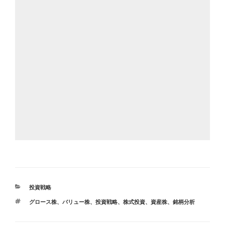
カ
投資戦略
テ
タ
グロース株
、
バリュー株
、
投資戦略
、
株式投資
、
資産株
、
銘柄分析
ゴ
グ
リ
ー