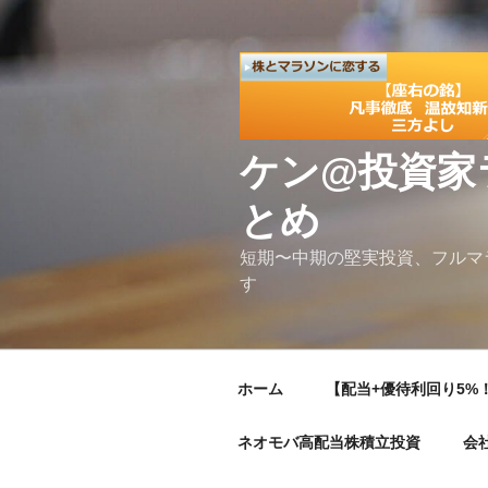
コ
ン
テ
ン
ツ
へ
ケン@投資家
ス
キ
とめ
ッ
プ
短期〜中期の堅実投資、フルマ
す
ホーム
【配当+優待利回り5%！
ネオモバ高配当株積立投資
会