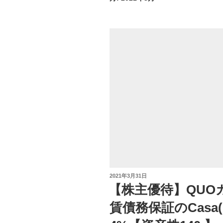
投
2021年3月31日
稿
【株主優待】QUO
日:
賃債務保証のCasa(