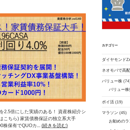
カテゴリー
ダイヤモンドZA
ネオモバで高
バリュー株
(74
バリュー株
ポイ活
(19)
を2.5倍にした実績のある！ 資産株紹介シ
マラソン
(45)
覧はこちら) 家賃債務保証の独立系大手
お勧めのラ
00株保有でQUOカ...
(続きを読む)