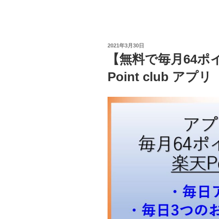
投
2021年3月30日
稿
【無料で毎月64ポ
日:
Point club アプリ