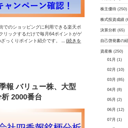
株主優待
(250)
株式投資成績
(
街でのショッピングに利用できる楽天ポ
決算分析
(65)
クリックするだけで毎月64ポイントがゲ
自己啓発書の
」のざっくりポイント紹介です。 ...
(続きを
資産株
(250)
01月
(1)
02月
(10)
03月
(85)
社四季報 バリュー株、大型
04月
(8)
 2000番台
05月
(2)
06月
(12)
07月
(1)