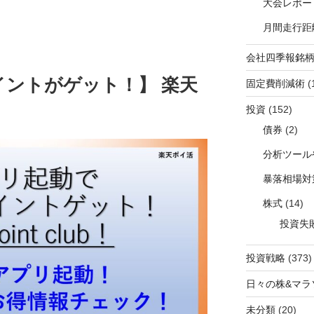
大会レポー
月間走行距
会社四季報銘
イントがゲット！】 楽天
固定費削減術
(
投資
(152)
債券
(2)
分析ツール
暴落相場対
株式
(14)
投資失
投資戦略
(373)
日々の株&マラ
未分類
(20)