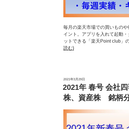
毎月の楽天市場での買いものや
イント。アプリを入れて起動・
ットできる「楽天Point club
読む)
投
2021年3月29日
稿
2021年 春号 会
日:
株、資産株 銘柄分析