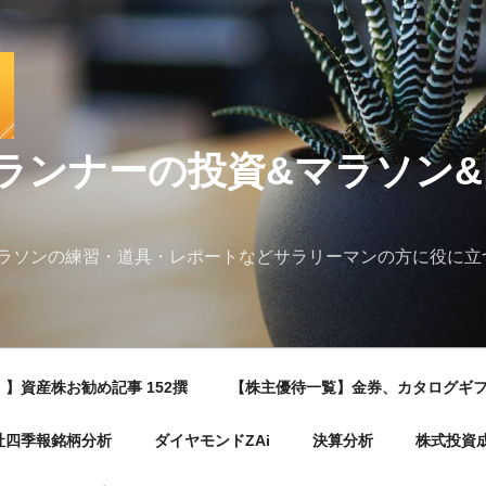
ランナーの投資&マラソン
ラソンの練習・道具・レポートなどサラリーマンの方に役に立
】資産株お勧め記事 152撰
【株主優待一覧】金券、カタログギ
社四季報銘柄分析
ダイヤモンドZAi
決算分析
株式投資