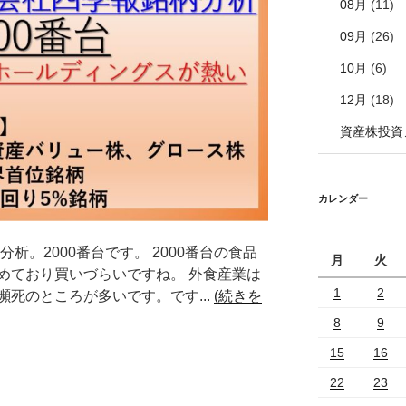
08月
(11)
09月
(26)
10月
(6)
12月
(18)
資産株投資
カレンダー
分析。2000番台です。 2000番台の食品
月
火
めており買いづらいですね。 外食産業は
1
2
死のところが多いです。です...
(続きを
8
9
15
16
22
23