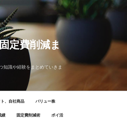
&固定費削減ま
つ知識や経験をまとめていきま
フト、自社商品
バリュー株
成績
固定費削減術
ポイ活