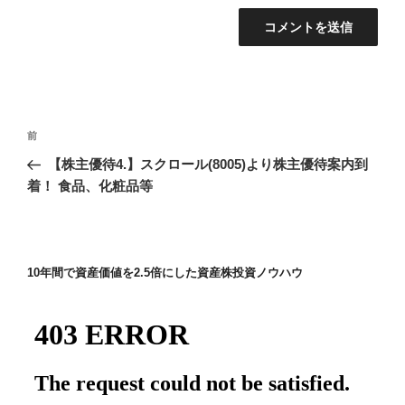
投
前
前
稿
の
【株主優待4.】スクロール(8005)より株主優待案内到
ナ
投
着！ 食品、化粧品等
ビ
稿
ゲ
ー
10年間で資産価値を2.5倍にした資産株投資ノウハウ
シ
ョ
ン