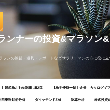
ランナーの投資&マラソン
ラソンの練習・道具・レポートなどサラリーマンの方に役に立
】資産株お勧め記事 152撰
【株主優待一覧】金券、カタログギ
社四季報銘柄分析
ダイヤモンドZAi
決算分析
株式投資