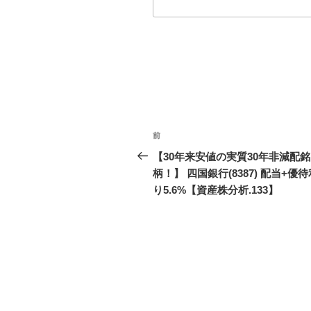
投
前
前
稿
の
【30年来安値の実質30年非減配銘
投
柄！】 四国銀行(8387) 配当+優
ナ
稿
り5.6%【資産株分析.133】
ビ
ゲ
ー
シ
ョ