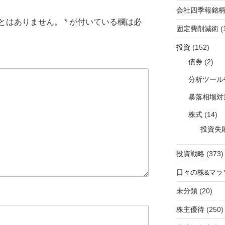
会社四季報銘
とはありません。
*
が付いている欄は必
固定費削減術
(
投資
(152)
債券
(2)
分析ツール
暴落相場対
株式
(14)
投資失
投資戦略
(373)
日々の株&マラ
未分類
(20)
株主優待
(250)