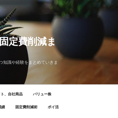
&固定費削減ま
つ知識や経験をまとめていきま
フト、自社商品
バリュー株
成績
固定費削減術
ポイ活