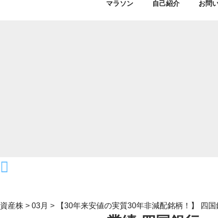
マラソン
自己紹介
お問
資産株
>
03月
>
【30年来安値の実質30年非減配銘柄！】 四国銀行