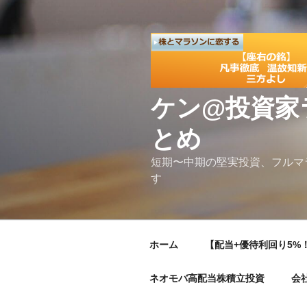
コ
ン
テ
ン
ツ
へ
ケン@投資家
ス
キ
とめ
ッ
プ
短期〜中期の堅実投資、フルマ
す
ホーム
【配当+優待利回り5%！
ネオモバ高配当株積立投資
会