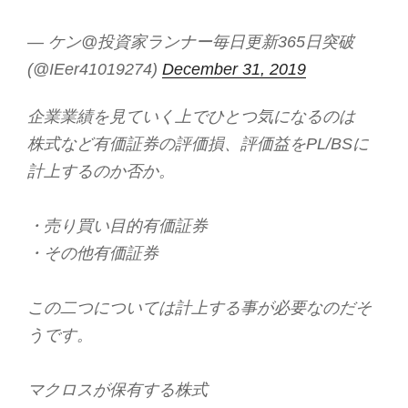
— ケン@投資家ランナー毎日更新365日突破
(@IEer41019274)
December 31, 2019
企業業績を見ていく上でひとつ気になるのは
株式など有価証券の評価損、評価益をPL/BSに
計上するのか否か。
・売り買い目的有価証券
・その他有価証券
この二つについては計上する事が必要なのだそ
うです。
マクロスが保有する株式