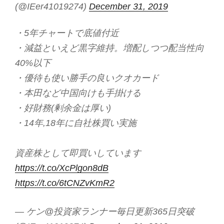
(@IEer41019274)
December 31, 2019
・5年チャートで底値付近
・減益といえど黒字維持。増配しつつ配当性向
40%以下
・優待も使い勝手の良いクオカード
・本田など中国向けも手掛ける
・好財務(剰余金は厚い)
・14年,18年に自社株買い実施
資産株として即買いしています
https://t.co/XcPlgon8dB
https://t.co/6tCNZvKmR2
— ケン@投資家ランナー毎日更新365日突破