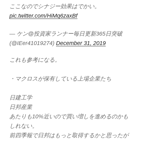
ここなのでシナジー効果はでかい。
pic.twitter.com/HiMq6zaxBf
— ケン@投資家ランナー毎日更新365日突破
(@IEer41019274)
December 31, 2019
これも参考になる。
・マクロスが保有している上場企業たち
日建工学
日邦産業
あたりも10%近いので買い増しを進めるのかも
しれない。
前四季報で日邦はもっと取得するかと思ったが