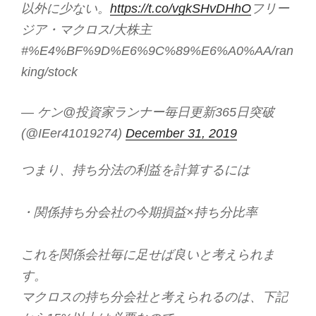
以外に少ない。
https://t.co/vgkSHvDHhO
フリー
ジア・マクロス/大株主
#%E4%BF%9D%E6%9C%89%E6%A0%AA/ran
king/stock
— ケン@投資家ランナー毎日更新365日突破
(@IEer41019274)
December 31, 2019
つまり、持ち分法の利益を計算するには
・関係持ち分会社の今期損益×持ち分比率
これを関係会社毎に足せば良いと考えられま
す。
マクロスの持ち分会社と考えられるのは、下記