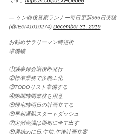
です。
https://t.co/pdLXHQeue6
— ケン@投資家ランナー毎日更新365日突破
(@IEer41019274)
December 31, 2019
お勧めサラリーマン時短術
準備編
①議事録会議後即発行
②標準業務で多能工化
③TODOリスト常備する
④隙間時間業務を用意
⑤帰宅時明日の計画立てる
⑥早朝通勤スタートダッシュ
⑦定例会議は期初に全て出す
⑧週始めに日,午前,午後計画立案