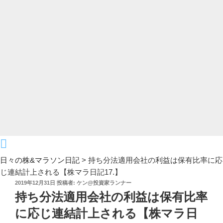
日々の株&マラソン日記
>
持ち分法適用会社の利益は保有比率に応
じ連結計上される【株マラ日記17.】
投
2019年12月31日
投稿者:
ケン@投資家ランナー
稿
持ち分法適用会社の利益は保有比率
日:
に応じ連結計上される【株マラ日