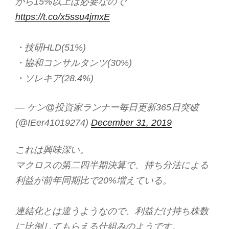
から15%以上は必要なので
https://t.co/x5ssu4jmxE
・技研HLD(51%)
・協和コンサルタンツ(30%)
・ソレキア(28.4%)
— ケン@投資家ランナー毎日更新365日突破
(@IEer41019274)
December 31, 2019
これは興味深い。
マクロスの第二四半期決算で、持ち分法による
利益が前年同期比で20%増えている。
連結化とは違うようなので、利益だけ持ち株数
に比例してもらえる仕組みのようです。