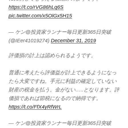
https://t.co/rVG86hLq6S
pic.twitter.com/x5OlGx5H15
— ケン@投資家ランナー毎日更新365日突破
(@IEer41019274)
December 31, 2019
評価損の計上は認められるようです。
普通に考えたら評価益が計上できるようになっ
たら大変ですね。手元に利益の確定していない
財産の税金を払う。金がない…..となります。評
価損であれば節税になるので納得です。
https://t.co/FfX4yRfWrL
— ケン@投資家ランナー毎日更新365日突破