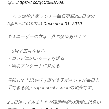
は….
https://t.co/q4CbEDN0al
— ケン@投資家ランナー毎日更新365日突破
(@IEer41019274)
December 31, 2019
楽天ユーザーの方は一見の価値あり！？
・5秒で広告を見る
・コンビニのレシートを送る
・簡易アンケートに答える
登録して上記を行う事で楽天ポイントが毎日入
手できる楽天super point screenの紹介です。
2,3日使ってみましたが隙間時間の活用には良い