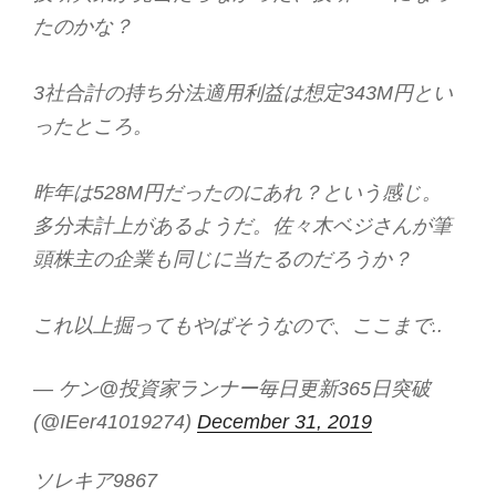
たのかな？
3社合計の持ち分法適用利益は想定343M円とい
ったところ。
昨年は528M円だったのにあれ？という感じ。
多分未計上があるようだ。佐々木ベジさんが筆
頭株主の企業も同じに当たるのだろうか？
これ以上掘ってもやばそうなので、ここまで..
— ケン@投資家ランナー毎日更新365日突破
(@IEer41019274)
December 31, 2019
ソレキア9867