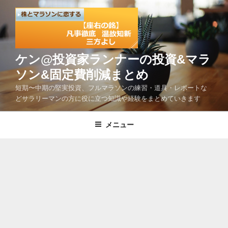
コ
ン
テ
ン
ツ
ケン@投資家ランナーの投資&マラ
へ
ソン&固定費削減まとめ
ス
短期〜中期の堅実投資、フルマラソンの練習・道具・レポートな
キ
どサラリーマンの方に役に立つ知識や経験をまとめていきます
ッ
プ
メニュー