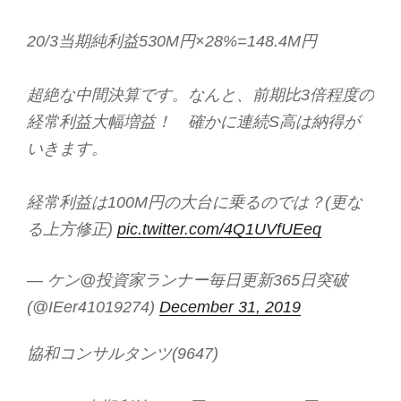
20/3当期純利益530M円×28%=148.4M円
超絶な中間決算です。なんと、前期比3倍程度の
経常利益大幅増益！ 確かに連続S高は納得が
いきます。
経常利益は100M円の大台に乗るのでは？(更な
る上方修正)
pic.twitter.com/4Q1UVfUEeq
— ケン@投資家ランナー毎日更新365日突破
(@IEer41019274)
December 31, 2019
協和コンサルタンツ(9647)