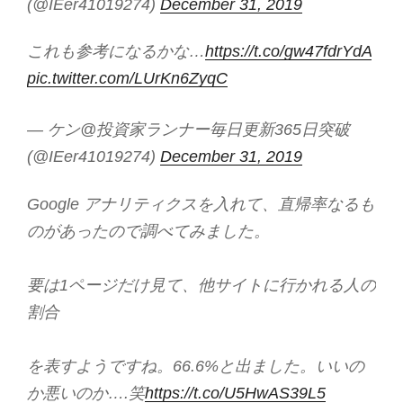
(@IEer41019274)
December 31, 2019
これも参考になるかな…
https://t.co/gw47fdrYdA
pic.twitter.com/LUrKn6ZyqC
— ケン@投資家ランナー毎日更新365日突破
(@IEer41019274)
December 31, 2019
Google アナリティクスを入れて、直帰率なるも
のがあったので調べてみました。
要は1ページだけ見て、他サイトに行かれる人の
割合
を表すようですね。66.6%と出ました。いいの
か悪いのか….笑
https://t.co/U5HwAS39L5