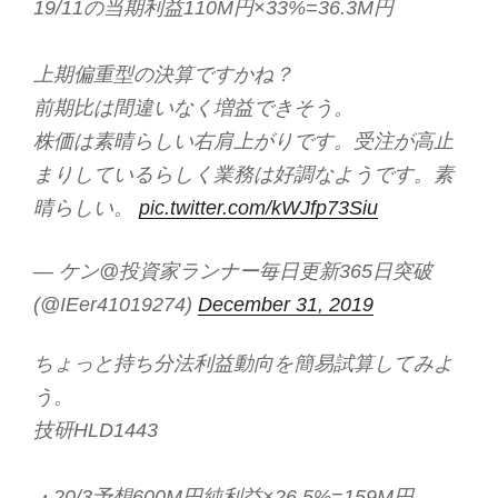
19/11の当期利益110M円×33%=36.3M円
上期偏重型の決算ですかね？
前期比は間違いなく増益できそう。
株価は素晴らしい右肩上がりです。受注が高止
まりしているらしく業務は好調なようです。素
晴らしい。
pic.twitter.com/kWJfp73Siu
— ケン@投資家ランナー毎日更新365日突破
(@IEer41019274)
December 31, 2019
ちょっと持ち分法利益動向を簡易試算してみよ
う。
技研HLD1443
・20/3予想600M円純利益×26.5%=159M円