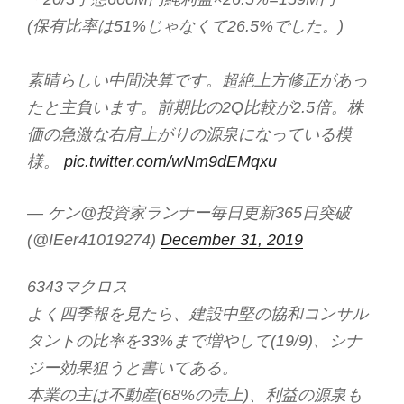
(保有比率は51%じゃなくて26.5%でした。)
素晴らしい中間決算です。超絶上方修正があっ
たと主負います。前期比の2Q比較が2.5倍。株
価の急激な右肩上がりの源泉になっている模
様。
pic.twitter.com/wNm9dEMqxu
— ケン@投資家ランナー毎日更新365日突破
(@IEer41019274)
December 31, 2019
6343マクロス
よく四季報を見たら、建設中堅の協和コンサル
タントの比率を33%まで増やして(19/9)、シナ
ジー効果狙うと書いてある。
本業の主は不動産(68%の売上)、利益の源泉も