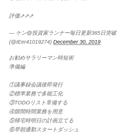
評価⇗⇗⇗
— ケン@投資家ランナー毎日更新365日突破
(@IEer41019274)
December 30, 2019
お勧めサラリーマン時短術
準備編
①議事録会議後即発行
②標準業務で多能工化
③TODOリスト常備する
④隙間時間業務を用意
⑤帰宅時明日の計画立てる
⑥早朝通勤スタートダッシュ