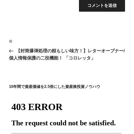
投
前
前
稿
の
【封筒爆弾処理の頼もしい味方！】レターオープナー/
ナ
投
個人情報保護の二役機能！ 「コロレッタ」
ビ
稿
ゲ
ー
10年間で資産価値を2.5倍にした資産株投資ノウハウ
シ
ョ
ン