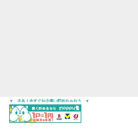
▼ さあ！今すぐお小遣い貯めちゃおう ▼