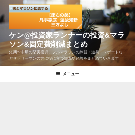
コ
ン
テ
ン
ツ
ケン@投資家ランナーの投資&マラ
へ
ソン&固定費削減まとめ
ス
短期〜中期の堅実投資、フルマラソンの練習・道具・レポートな
キ
どサラリーマンの方に役に立つ知識や経験をまとめていきます
ッ
プ
メニュー