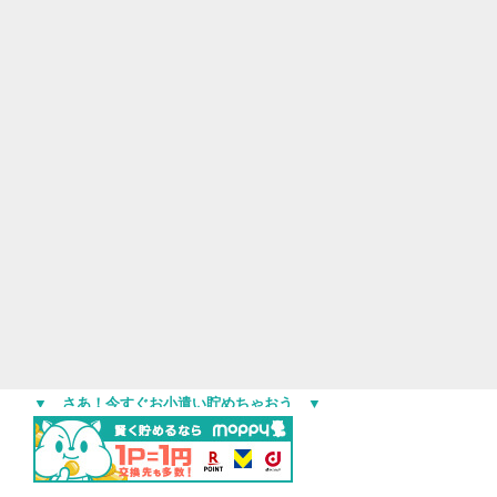
▼ さあ！今すぐお小遣い貯めちゃおう ▼