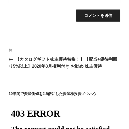
投
前
前
稿
の
【カタログギフト株主優待特集！】【配当+優待利回
ナ
投
り5%以上】2020年3月権利付き お勧め 株主優待
ビ
稿
ゲ
ー
10年間で資産価値を2.5倍にした資産株投資ノウハウ
シ
ョ
ン