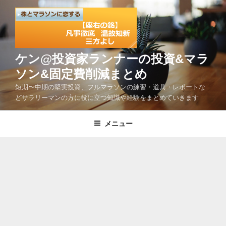
コ
ン
テ
ン
ツ
ケン@投資家ランナーの投資&マラ
へ
ソン&固定費削減まとめ
ス
短期〜中期の堅実投資、フルマラソンの練習・道具・レポートな
キ
どサラリーマンの方に役に立つ知識や経験をまとめていきます
ッ
プ
メニュー