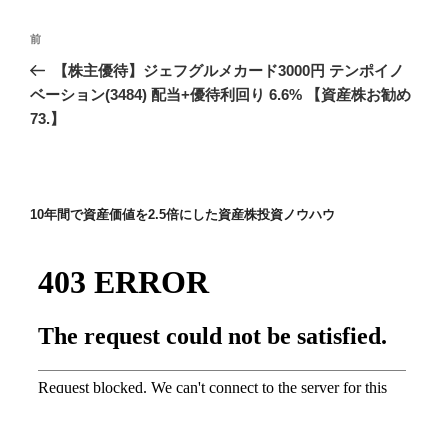
投
前
前
稿
の
【株主優待】ジェフグルメカード3000円 テンポイノ
ナ
投
ベーション(3484) 配当+優待利回り 6.6% 【資産株お勧め
ビ
稿
73.】
ゲ
ー
シ
10年間で資産価値を2.5倍にした資産株投資ノウハウ
ョ
ン