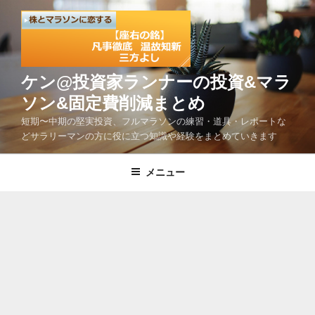
コ
ン
テ
ン
ツ
ケン@投資家ランナーの投資&マラ
へ
ソン&固定費削減まとめ
ス
短期〜中期の堅実投資、フルマラソンの練習・道具・レポートな
キ
どサラリーマンの方に役に立つ知識や経験をまとめていきます
ッ
プ
メニュー