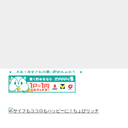
▼ さあ！今すぐお小遣い貯めちゃおう ▼