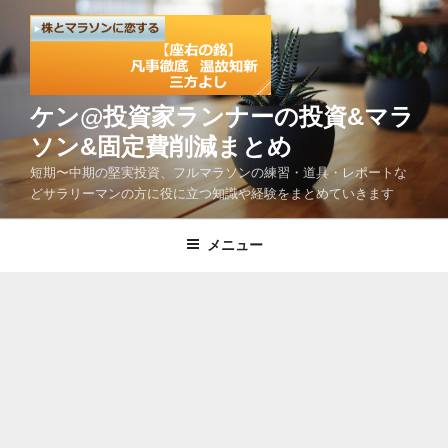
コ
ン
テ
ン
ツ
ケン@投資家ランナーの投資&マラ
へ
ソン&固定費削減まとめ
ス
短期〜中期の堅実投資、フルマラソンの練習・道具・レポートな
キ
どサラリーマンの方に役に立つ知識や経験をまとめていきます
ッ
プ
メニュー