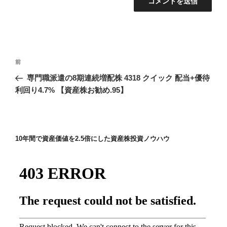
投
前
前
稿
の
専門職派遣の8期連続増配株 4318 クイック 配当+優待
ナ
投
利回り4.7% 【資産株お勧め.95】
ビ
稿
ゲ
ー
10年間で資産価値を2.5倍にした資産株投資ノウハウ
シ
ョ
ン