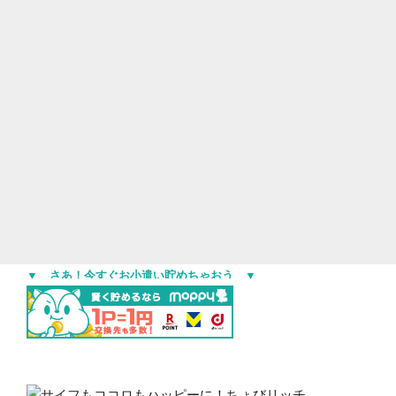
▼ さあ！今すぐお小遣い貯めちゃおう ▼