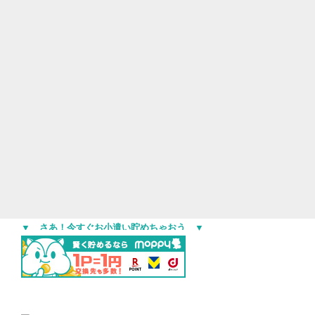
▼ さあ！今すぐお小遣い貯めちゃおう ▼