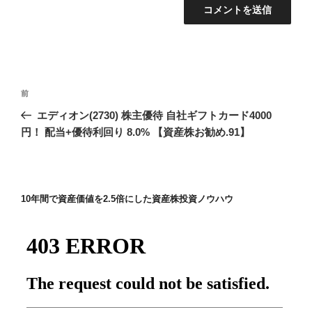
投
前
前
稿
の
エディオン(2730) 株主優待 自社ギフトカード4000
ナ
投
円！ 配当+優待利回り 8.0% 【資産株お勧め.91】
ビ
稿
ゲ
ー
10年間で資産価値を2.5倍にした資産株投資ノウハウ
シ
ョ
ン