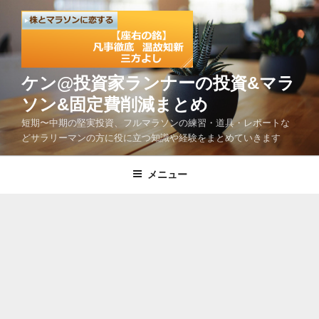
コ
ン
テ
ン
ツ
ケン@投資家ランナーの投資&マラ
へ
ソン&固定費削減まとめ
ス
短期〜中期の堅実投資、フルマラソンの練習・道具・レポートな
キ
どサラリーマンの方に役に立つ知識や経験をまとめていきます
ッ
プ
メニュー