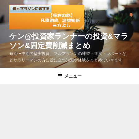
コ
ン
テ
ン
ツ
ケン@投資家ランナーの投資&マラ
へ
ソン&固定費削減まとめ
ス
短期〜中期の堅実投資、フルマラソンの練習・道具・レポートな
キ
どサラリーマンの方に役に立つ知識や経験をまとめていきます
ッ
プ
メニュー