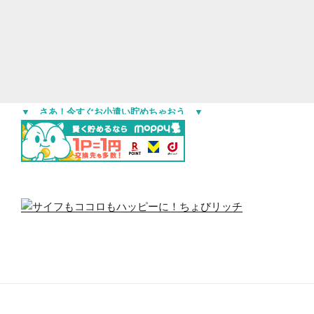
▼ さあ！今すぐお小遣い貯めちゃおう ▼