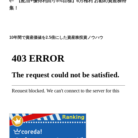
【配当+優待利回り5%目標】6月権利 お勧め資産株特
ナ
投
集！
ビ
稿
ゲ
ー
10年間で資産価値を2.5倍にした資産株投資ノウハウ
シ
ョ
ン