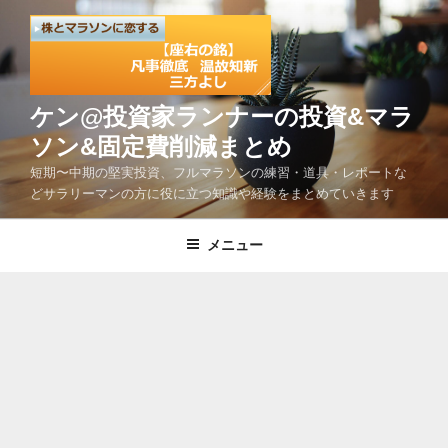
コ
ン
テ
ン
ツ
ケン@投資家ランナーの投資&マラ
へ
ソン&固定費削減まとめ
ス
短期〜中期の堅実投資、フルマラソンの練習・道具・レポートな
キ
どサラリーマンの方に役に立つ知識や経験をまとめていきます
ッ
プ
メニュー