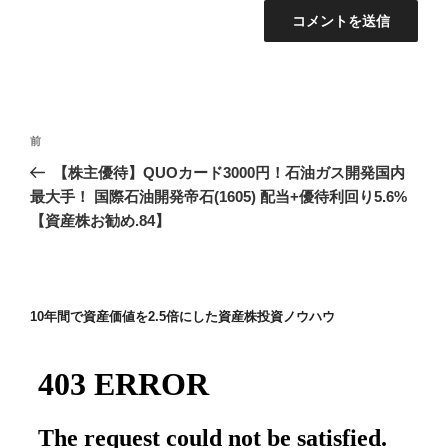
投
前
前
稿
の
【株主優待】QUOカード3000円！石油ガス開発国内
ナ
投
最大手！ 国際石油開発帝石(1605) 配当+優待利回り5.6%
ビ
稿
【資産株お勧め.84】
ゲ
ー
シ
10年間で資産価値を2.5倍にした資産株投資ノウハウ
ョ
ン