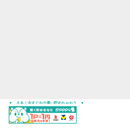
▼ さあ！今すぐお小遣い貯めちゃおう ▼