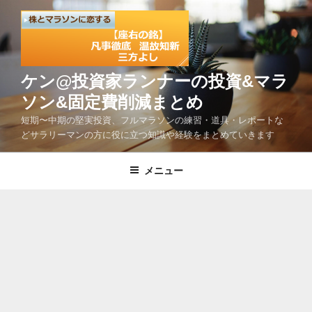
コ
ン
テ
ン
ツ
ケン@投資家ランナーの投資&マラ
へ
ソン&固定費削減まとめ
ス
短期〜中期の堅実投資、フルマラソンの練習・道具・レポートな
キ
どサラリーマンの方に役に立つ知識や経験をまとめていきます
ッ
プ
メニュー