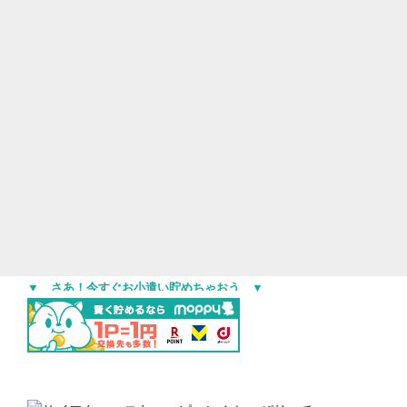
▼ さあ！今すぐお小遣い貯めちゃおう ▼