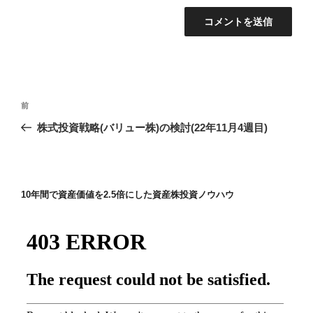
投
前
前
稿
の
株式投資戦略(バリュー株)の検討(22年11月4週目)
ナ
投
ビ
稿
ゲ
ー
10年間で資産価値を2.5倍にした資産株投資ノウハウ
シ
ョ
ン