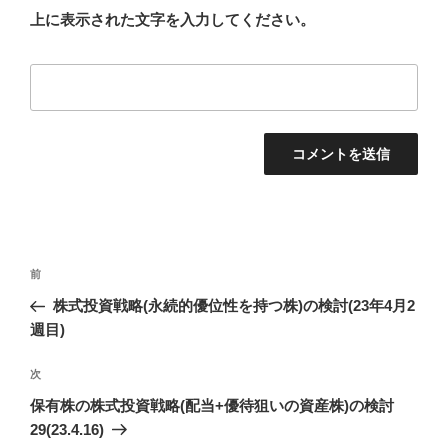
上に表示された文字を入力してください。
投
前
前
稿
の
株式投資戦略(永続的優位性を持つ株)の検討(23年4月2
ナ
投
週目)
ビ
稿
ゲ
次
次
の
ー
保有株の株式投資戦略(配当+優待狙いの資産株)の検討
投
シ
29(23.4.16)
稿