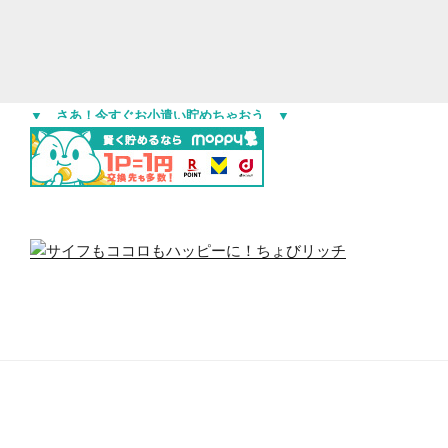
▼ さあ！今すぐお小遣い貯めちゃおう ▼