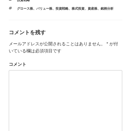
投資戦略
テ
タ
グロース株
、
バリュー株
、
投資戦略
、
株式投資
、
資産株
、
銘柄分析
ゴ
グ
リ
ー
コメントを残す
メールアドレスが公開されることはありません。
*
が付
いている欄は必須項目です
コメント