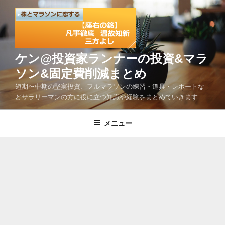
コ
ン
テ
ン
ツ
ケン@投資家ランナーの投資&マラ
へ
ソン&固定費削減まとめ
ス
短期〜中期の堅実投資、フルマラソンの練習・道具・レポートな
キ
どサラリーマンの方に役に立つ知識や経験をまとめていきます
ッ
プ
メニュー