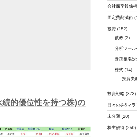
会社四季報銘
固定費削減術
(
投資
(152)
債券
(2)
分析ツール
暴落相場対
株式
(14)
投資失
投資戦略
(373)
永続的優位性を持つ株)の
日々の株&マラ
未分類
(20)
株主優待
(250)