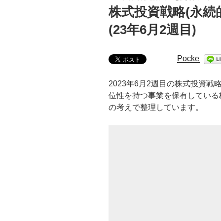
稿
株式投資戦略(永続
日:
(23年6月2週目)
Pocket
2023年6月2週目の株式投資
位性を持つ事業を保有している
の考えで整理しています。