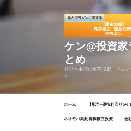
コ
ン
テ
ン
ツ
へ
ケン@投資家
ス
キ
とめ
ッ
プ
短期〜中期の堅実投資、フルマ
す
ホーム
【配当+優待利回り5%！
ネオモバ高配当株積立投資
会