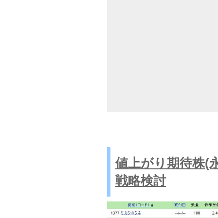
値上がり期待株(
戦略検討