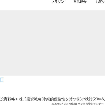
マラソン
自己紹介
お問
投資戦略
>
株式投資戦略(永続的優位性を持つ株)の検討(23年6
投
2023年6月9日
投稿者:
ケン@投資家ランナー