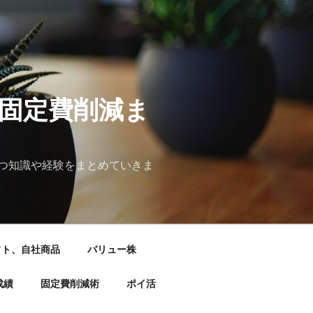
&固定費削減ま
つ知識や経験をまとめていきま
フト、自社商品
バリュー株
成績
固定費削減術
ポイ活