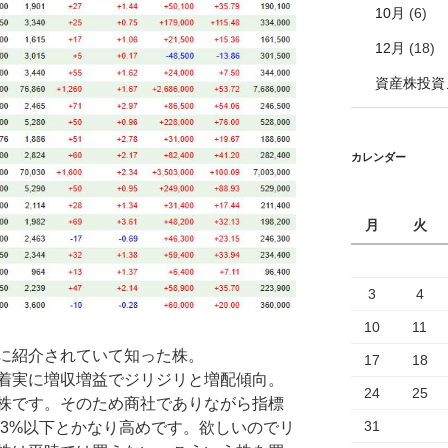
10月
(6)
12月
(18)
資産株投資
カレンダー
月
火
3
4
10
11
に紹介されていて知った株。
17
18
着実に増収増益でジリジリと増配傾向。
24
25
株です。そのため商社でありながら指標
31
も3%以下とかなり高めです。欲しいのでリ