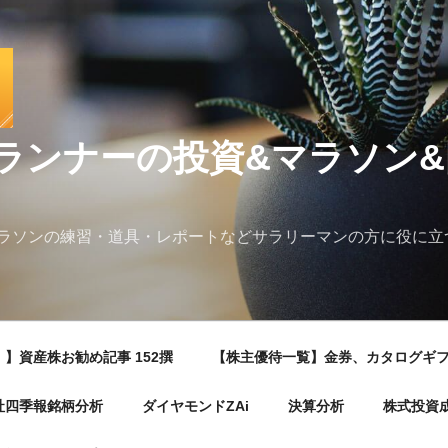
ランナーの投資&マラソン
ラソンの練習・道具・レポートなどサラリーマンの方に役に立
】資産株お勧め記事 152撰
【株主優待一覧】金券、カタログギ
社四季報銘柄分析
ダイヤモンドZAi
決算分析
株式投資