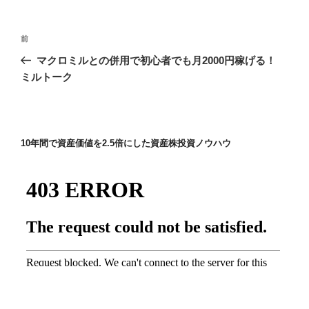
投
前
前
稿
の
マクロミルとの併用で初心者でも月2000円稼げる！
ナ
投
ミルトーク
ビ
稿
ゲ
ー
10年間で資産価値を2.5倍にした資産株投資ノウハウ
シ
ョ
ン