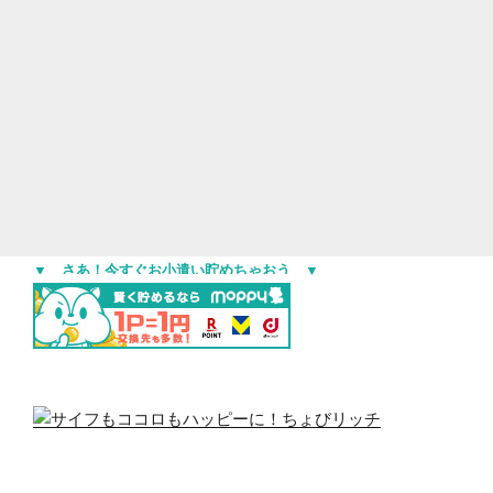
▼ さあ！今すぐお小遣い貯めちゃおう ▼