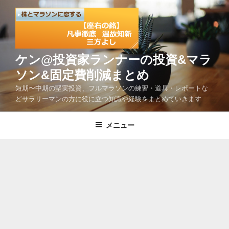
コ
ン
テ
ン
ツ
ケン@投資家ランナーの投資&マラ
へ
ソン&固定費削減まとめ
ス
短期〜中期の堅実投資、フルマラソンの練習・道具・レポートな
キ
どサラリーマンの方に役に立つ知識や経験をまとめていきます
ッ
プ
メニュー