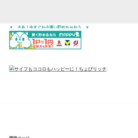
▼ さあ！今すぐお小遣い貯めちゃおう ▼