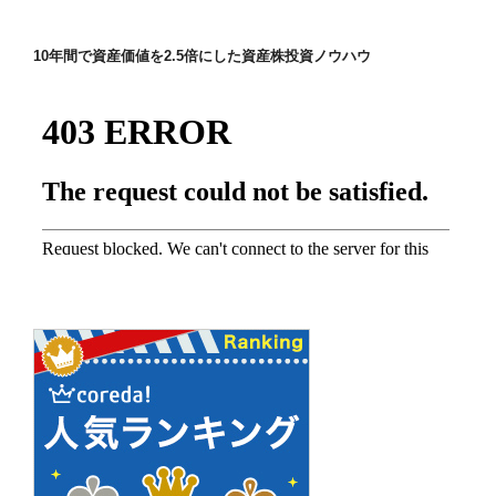
ゲ
ー
10年間で資産価値を2.5倍にした資産株投資ノウハウ
シ
ョ
ン