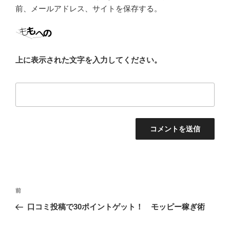
前、メールアドレス、サイトを保存する。
上に表示された文字を入力してください。
投
前
前
稿
の
口コミ投稿で30ポイントゲット！ モッピー稼ぎ術
ナ
投
ビ
稿