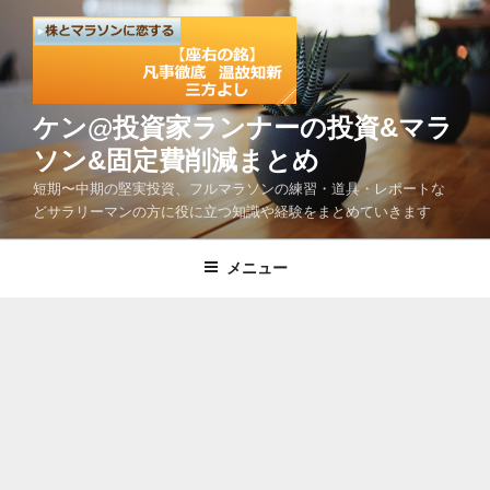
コ
ン
テ
ン
ツ
ケン@投資家ランナーの投資&マラ
へ
ソン&固定費削減まとめ
ス
短期〜中期の堅実投資、フルマラソンの練習・道具・レポートな
キ
どサラリーマンの方に役に立つ知識や経験をまとめていきます
ッ
プ
メニュー