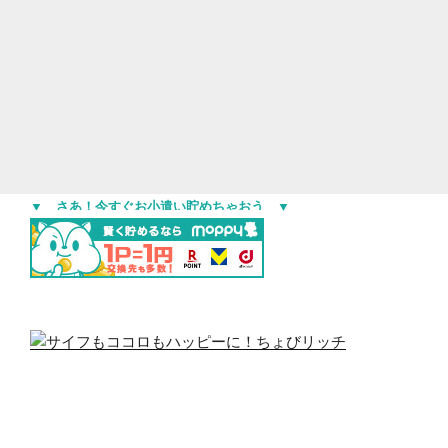
▼ さあ！今すぐお小遣い貯めちゃおう ▼