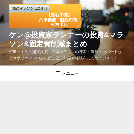
コ
ン
テ
ン
ツ
ケン@投資家ランナーの投資&マラ
へ
ソン&固定費削減まとめ
ス
短期〜中期の堅実投資、フルマラソンの練習・道具・レポートな
キ
どサラリーマンの方に役に立つ知識や経験をまとめていきます
ッ
プ
メニュー