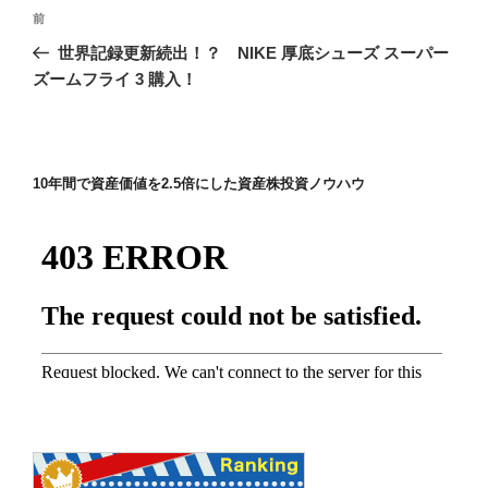
投
前
前
稿
の
世界記録更新続出！？ NIKE 厚底シューズ スーパー
ナ
投
ズームフライ 3 購入！
ビ
稿
ゲ
ー
10年間で資産価値を2.5倍にした資産株投資ノウハウ
シ
ョ
ン