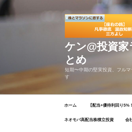
コ
ン
テ
ン
ツ
へ
ケン@投資家
ス
キ
とめ
ッ
プ
短期〜中期の堅実投資、フルマ
す
ホーム
【配当+優待利回り5%！
ネオモバ高配当株積立投資
会