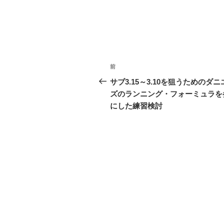
投
前
前
稿
の
サブ3.15～3.10を狙うためのダニ
投
ズのランニング・フォーミュラを
ナ
稿
にした練習検討
ビ
ゲ
ー
シ
ョ
ン