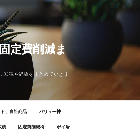
&固定費削減ま
つ知識や経験をまとめていきま
フト、自社商品
バリュー株
成績
固定費削減術
ポイ活