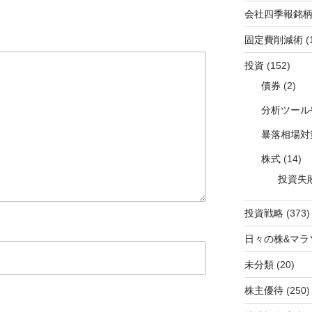
会社四季報銘
固定費削減術
(
投資
(152)
債券
(2)
分析ツール
暴落相場対
株式
(14)
投資失
投資戦略
(373)
日々の株&マラ
未分類
(20)
株主優待
(250)