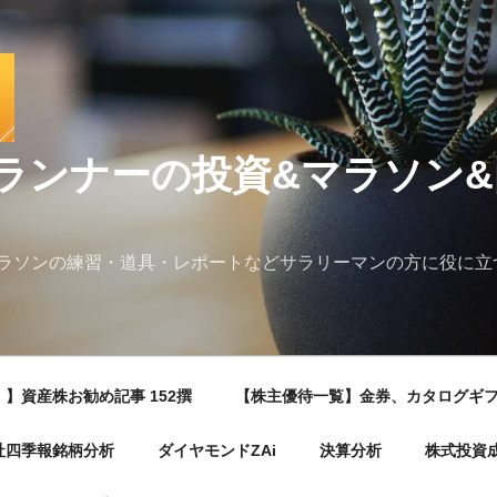
ランナーの投資&マラソン
ラソンの練習・道具・レポートなどサラリーマンの方に役に立
】資産株お勧め記事 152撰
【株主優待一覧】金券、カタログギ
社四季報銘柄分析
ダイヤモンドZAi
決算分析
株式投資