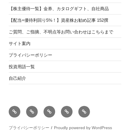
【株主優待一覧】金券、カタログギフト、自社商品
【配当+優待利回り5%！】資産株お勧め記事 152撰
ご質問、ご指摘、不明点等お問い合わせはこちらまで
サイト案内
プライバシーポリシー
投資用語一覧
自己紹介
自
サ
投
プ
【配
己
イ
資
ラ
当
紹
ト
用
イ
+優
プライバシーポリシー
Proudly powered by WordPress