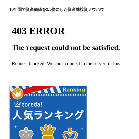
ゲ
ー
10年間で資産価値を2.5倍にした資産株投資ノウハウ
シ
ョ
ン