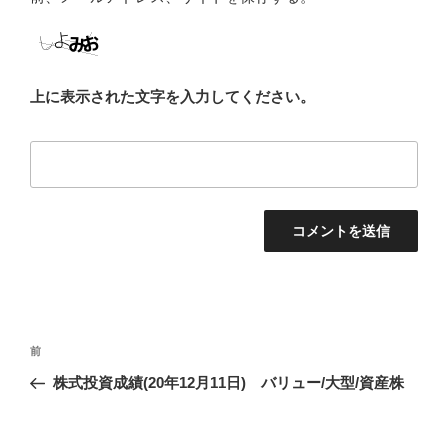
上に表示された文字を入力してください。
投
前
前
稿
の
株式投資成績(20年12月11日) バリュー/大型/資産株
ナ
投
ビ
稿