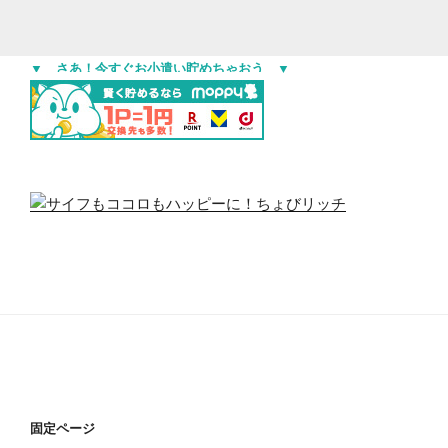
▼ さあ！今すぐお小遣い貯めちゃおう ▼
固定ページ