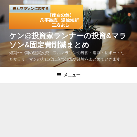
コ
ン
テ
ン
ツ
ケン@投資家ランナーの投資&マラ
へ
ソン&固定費削減まとめ
ス
短期〜中期の堅実投資、フルマラソンの練習・道具・レポートな
キ
どサラリーマンの方に役に立つ知識や経験をまとめていきます
ッ
プ
メニュー