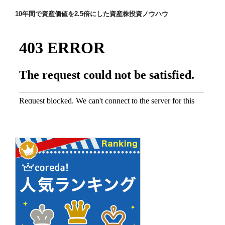
ゲ
ー
10年間で資産価値を2.5倍にした資産株投資ノウハウ
シ
ョ
ン