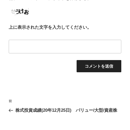
上に表示された文字を入力してください。
投
前
前
稿
の
株式投資成績(20年12月25日) バリュー/大型/資産株
ナ
投
ビ
稿