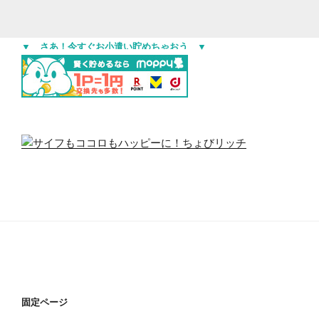
▼ さあ！今すぐお小遣い貯めちゃおう ▼
固定ページ