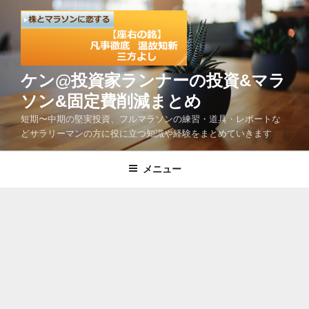
コ
ン
テ
ン
ツ
ケン@投資家ランナーの投資&マラ
へ
ソン&固定費削減まとめ
ス
短期〜中期の堅実投資、フルマラソンの練習・道具・レポートな
キ
どサラリーマンの方に役に立つ知識や経験をまとめていきます
ッ
プ
メニュー