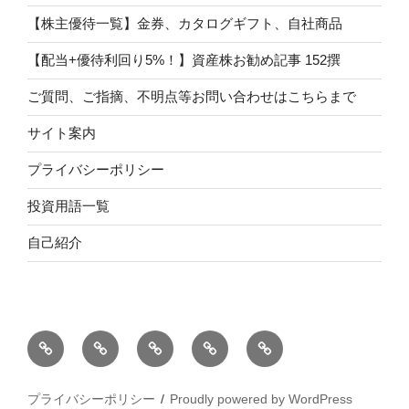
【株主優待一覧】金券、カタログギフト、自社商品
【配当+優待利回り5%！】資産株お勧め記事 152撰
ご質問、ご指摘、不明点等お問い合わせはこちらまで
サイト案内
プライバシーポリシー
投資用語一覧
自己紹介
自
サ
投
プ
【配
己
イ
資
ラ
当
紹
ト
用
イ
+優
プライバシーポリシー
Proudly powered by WordPress