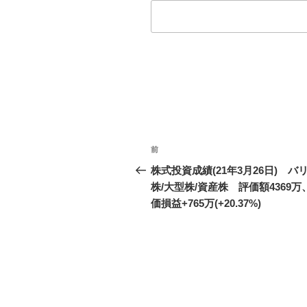
投
前
前
稿
の
株式投資成績(21年3月26日) バ
投
株/大型株/資産株 評価額4369万
ナ
稿
価損益+765万(+20.37%)
ビ
ゲ
ー
シ