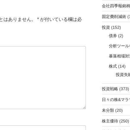
会社四季報銘
固定費削減術
(
とはありません。
*
が付いている欄は必
投資
(152)
債券
(2)
分析ツール
暴落相場対
株式
(14)
投資失
投資戦略
(373)
日々の株&マラ
未分類
(20)
株主優待
(250)