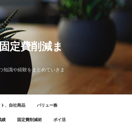
&固定費削減ま
つ知識や経験をまとめていきま
フト、自社商品
バリュー株
成績
固定費削減術
ポイ活