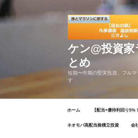
コ
ン
テ
ン
ツ
へ
ケン@投資家
ス
キ
とめ
ッ
プ
短期〜中期の堅実投資、フルマ
す
ホーム
【配当+優待利回り5%！
ネオモバ高配当株積立投資
会