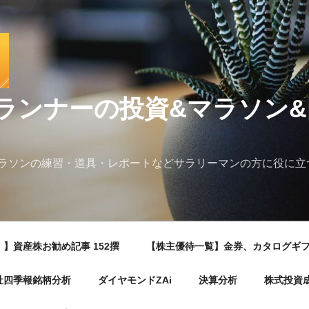
ランナーの投資&マラソン
ラソンの練習・道具・レポートなどサラリーマンの方に役に立
】資産株お勧め記事 152撰
【株主優待一覧】金券、カタログギ
社四季報銘柄分析
ダイヤモンドZAi
決算分析
株式投資