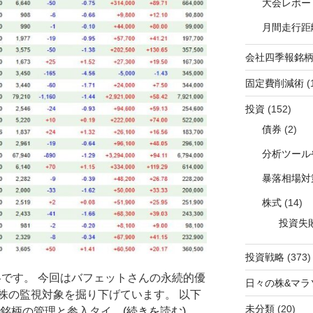
大会レポー
月間走行距
会社四季報銘
固定費削減術
(
投資
(152)
債券
(2)
分析ツール
暴落相場対
株式
(14)
投資失
投資戦略
(373)
戦略です。 今回はバフェットさんの永続的優
日々の株&マラ
株の監視対象を掘り下げています。 以下
未分類
(20)
銘柄の管理と参入タイ...
(続きを読む)