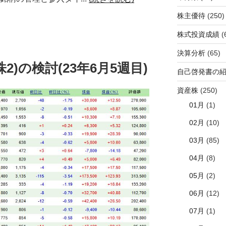
株主優待
(250)
株式投資成績
(
決算分析
(65)
2)の検討(23年6月5週目)
自己啓発書の
資産株
(250)
01月
(1)
02月
(10)
03月
(85)
04月
(8)
05月
(2)
06月
(12)
07月
(1)