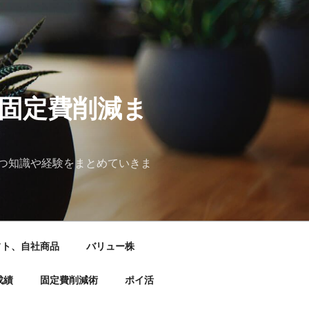
&固定費削減ま
つ知識や経験をまとめていきま
フト、自社商品
バリュー株
成績
固定費削減術
ポイ活