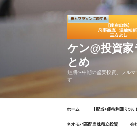
コ
ン
テ
ン
ツ
へ
ケン@投資家
ス
キ
とめ
ッ
プ
短期〜中期の堅実投資、フルマ
す
ホーム
【配当+優待利回り5%！
ネオモバ高配当株積立投資
会