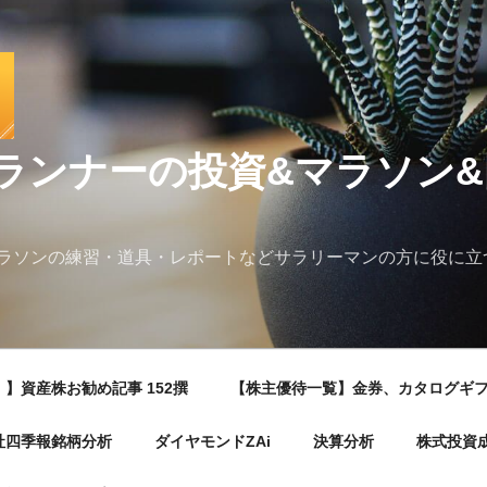
ランナーの投資&マラソン
ラソンの練習・道具・レポートなどサラリーマンの方に役に立
】資産株お勧め記事 152撰
【株主優待一覧】金券、カタログギ
社四季報銘柄分析
ダイヤモンドZAi
決算分析
株式投資