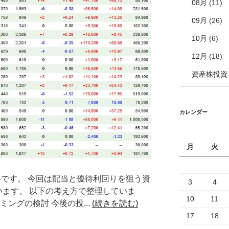
08月
(11)
09月
(26)
10月
(6)
12月
(18)
資産株投資
カレンダー
月
火
戦略です。 今回は配当と優待利回りを狙う資
3
4
います。 以下の考え方で整理していま
10
11
ングの検討 今後の投...
(続きを読む)
17
18