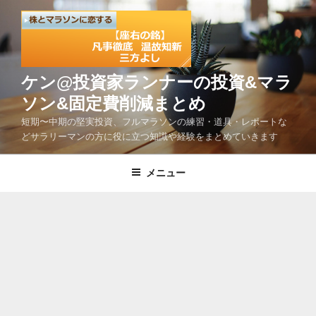
コ
ン
テ
ン
ツ
ケン@投資家ランナーの投資&マラ
へ
ソン&固定費削減まとめ
ス
短期〜中期の堅実投資、フルマラソンの練習・道具・レポートな
キ
どサラリーマンの方に役に立つ知識や経験をまとめていきます
ッ
プ
メニュー