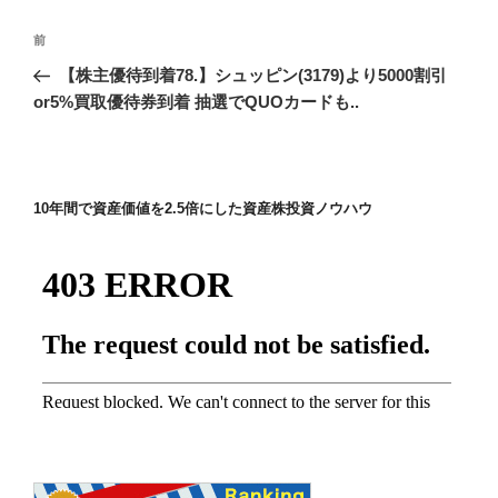
投
前
前
稿
の
【株主優待到着78.】シュッピン(3179)より5000割引
ナ
投
or5%買取優待券到着 抽選でQUOカードも..
ビ
稿
ゲ
ー
10年間で資産価値を2.5倍にした資産株投資ノウハウ
シ
ョ
ン