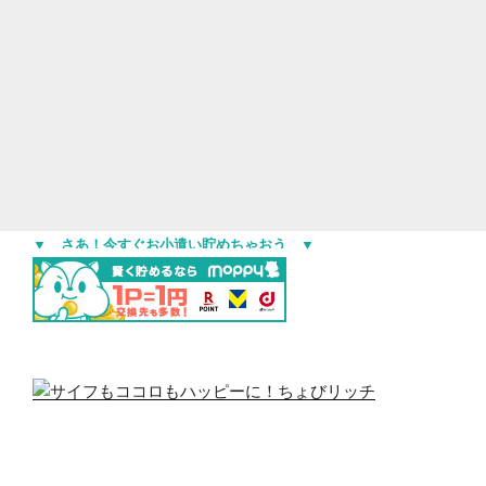
▼ さあ！今すぐお小遣い貯めちゃおう ▼