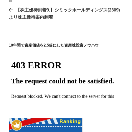
前
前
稿
の
【株主優待到着9.】シミックホールディングス(2309)
ナ
投
より株主優待案内到着
ビ
稿
ゲ
ー
10年間で資産価値を2.5倍にした資産株投資ノウハウ
シ
ョ
ン