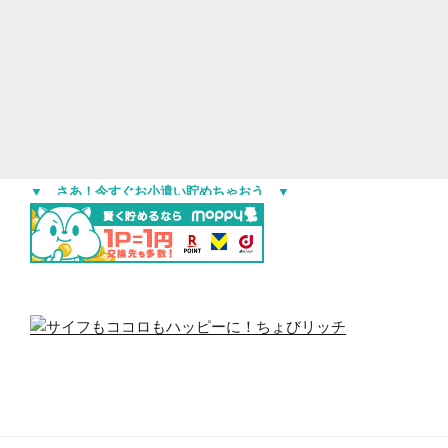
▼ さあ！今すぐお小遣い貯めちゃおう ▼