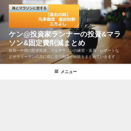
コ
ン
テ
ン
ツ
ケン@投資家ランナーの投資&マラ
へ
ソン&固定費削減まとめ
ス
短期〜中期の堅実投資、フルマラソンの練習・道具・レポートな
キ
どサラリーマンの方に役に立つ知識や経験をまとめていきます
ッ
プ
メニュー