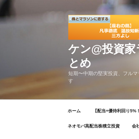
コ
ン
テ
ン
ツ
へ
ケン@投資家
ス
キ
とめ
ッ
プ
短期〜中期の堅実投資、フルマ
す
ホーム
【配当+優待利回り5%！
ネオモバ高配当株積立投資
会