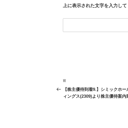
上に表示された文字を入力して
投
前
前
稿
の
【株主優待到着9.】シミックホー
投
ィングス(2309)より株主優待案内
ナ
稿
ビ
ゲ