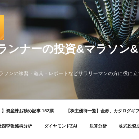
ランナーの投資&マラソン
ラソンの練習・道具・レポートなどサラリーマンの方に役に立
】資産株お勧め記事 152撰
【株主優待一覧】金券、カタログギ
社四季報銘柄分析
ダイヤモンドZAi
決算分析
株式投資