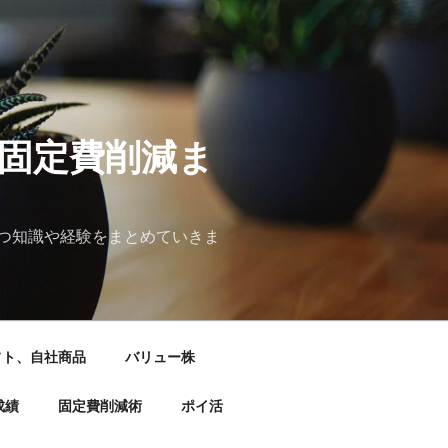
&固定費削減ま
つ知識や経験をまとめていきま
フト、自社商品
バリュー株
成績
固定費削減術
ポイ活