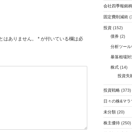
会社四季報銘
固定費削減術
(
投資
(152)
債券
(2)
とはありません。
*
が付いている欄は必
分析ツール
暴落相場対
株式
(14)
投資失
投資戦略
(373)
日々の株&マラ
未分類
(20)
株主優待
(250)