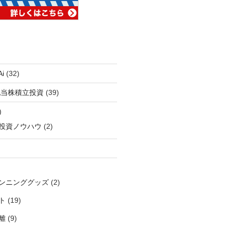
i
(32)
配当株積立投資
(39)
)
投資ノウハウ
(2)
ンニンググッズ
(2)
ト
(19)
離
(9)