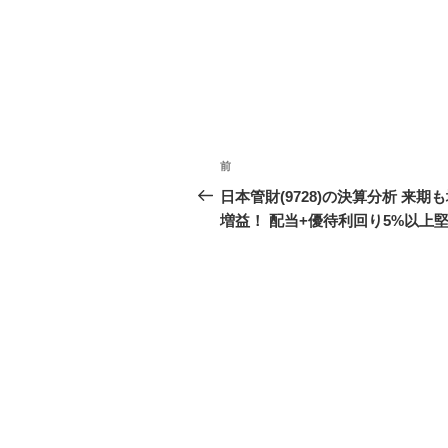
投
前
前
稿
の
日本管財(9728)の決算分析 来期
投
増益！ 配当+優待利回り5%以上
ナ
稿
ビ
ゲ
ー
シ
ョ
ン