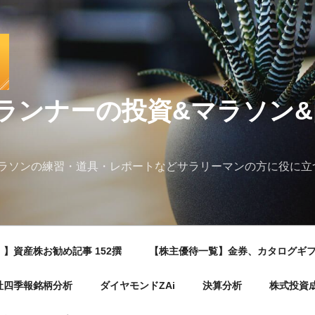
ランナーの投資&マラソン
ラソンの練習・道具・レポートなどサラリーマンの方に役に立
】資産株お勧め記事 152撰
【株主優待一覧】金券、カタログギ
社四季報銘柄分析
ダイヤモンドZAi
決算分析
株式投資