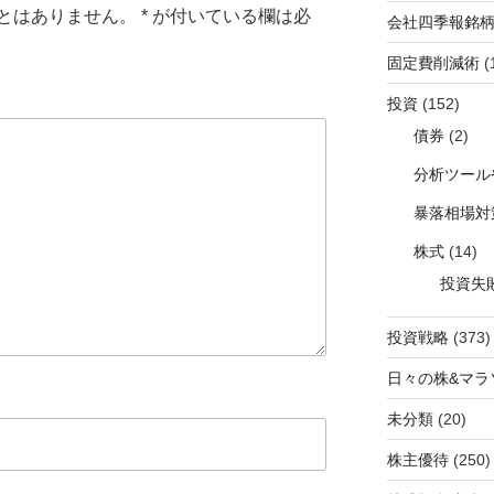
とはありません。
*
が付いている欄は必
会社四季報銘
固定費削減術
(
投資
(152)
債券
(2)
分析ツール
暴落相場対
株式
(14)
投資失
投資戦略
(373)
日々の株&マラ
未分類
(20)
株主優待
(250)