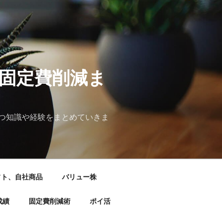
&固定費削減ま
つ知識や経験をまとめていきま
フト、自社商品
バリュー株
成績
固定費削減術
ポイ活