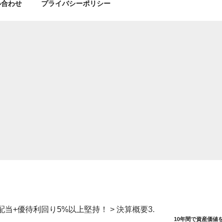
い合わせ
プライバシーポリシー
 配当+優待利回り5%以上堅持！
>
決算概要3.
10年間で資産価値