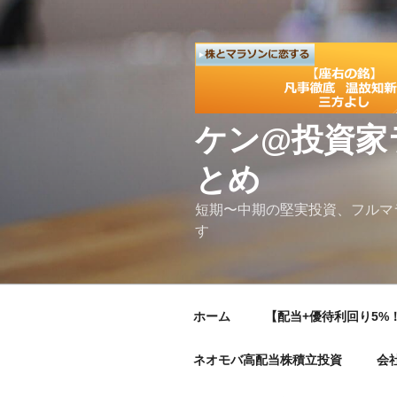
コ
ン
テ
ン
ツ
へ
ケン@投資家
ス
キ
とめ
ッ
プ
短期〜中期の堅実投資、フルマ
す
ホーム
【配当+優待利回り5%！
ネオモバ高配当株積立投資
会