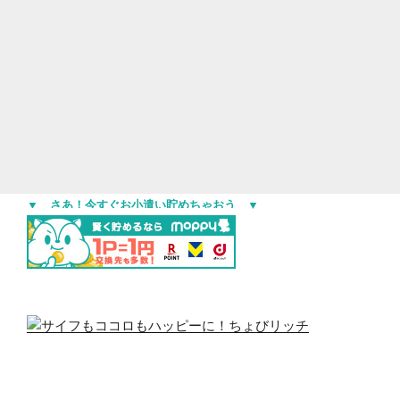
▼ さあ！今すぐお小遣い貯めちゃおう ▼