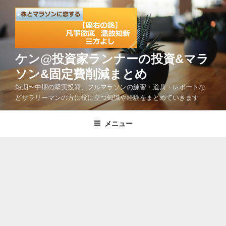
コ
ン
テ
ン
ツ
ケン@投資家ランナーの投資&マラ
へ
ソン&固定費削減まとめ
ス
短期〜中期の堅実投資、フルマラソンの練習・道具・レポートな
キ
どサラリーマンの方に役に立つ知識や経験をまとめていきます
ッ
プ
メニュー