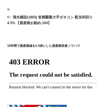
投
前
前
稿
の
清水建設(1803) 首都圏最大手ゼネコン 配当利回り
ナ
投
4.3% 【資産株お勧め.104】
ビ
稿
ゲ
ー
10年間で資産価値を2.5倍にした資産株投資ノウハウ
シ
ョ
ン