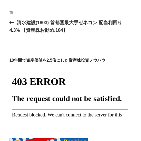
投
前
前
稿
の
清水建設(1803) 首都圏最大手ゼネコン 配当利回り
ナ
投
4.3% 【資産株お勧め.104】
ビ
稿
ゲ
ー
10年間で資産価値を2.5倍にした資産株投資ノウハウ
シ
ョ
ン