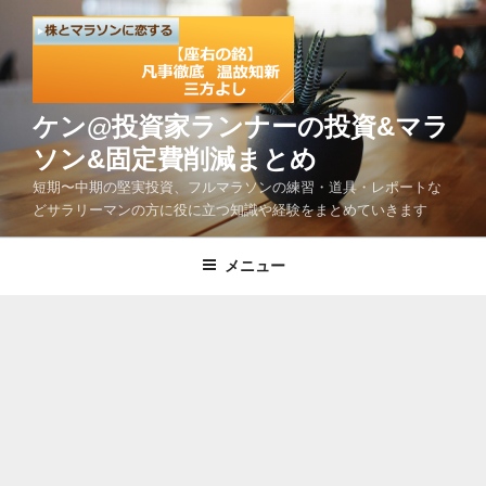
コ
ン
テ
ン
ツ
ケン@投資家ランナーの投資&マラ
へ
ソン&固定費削減まとめ
ス
短期〜中期の堅実投資、フルマラソンの練習・道具・レポートな
キ
どサラリーマンの方に役に立つ知識や経験をまとめていきます
ッ
プ
メニュー