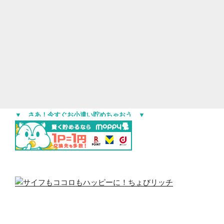
▼ さあ！今すぐお小遣い貯めちゃおう ▼