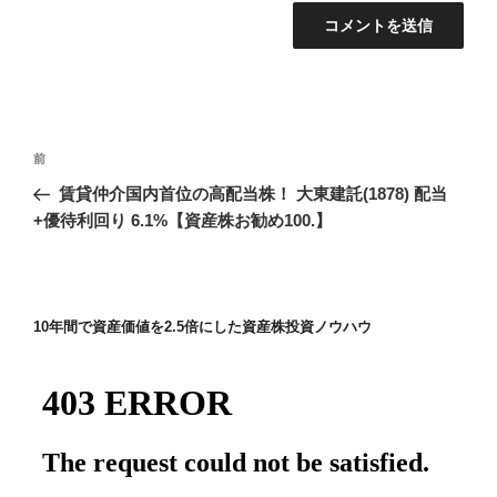
投
前
前
稿
の
賃貸仲介国内首位の高配当株！ 大東建託(1878) 配当
ナ
投
+優待利回り 6.1%【資産株お勧め100.】
ビ
稿
ゲ
ー
10年間で資産価値を2.5倍にした資産株投資ノウハウ
シ
ョ
ン