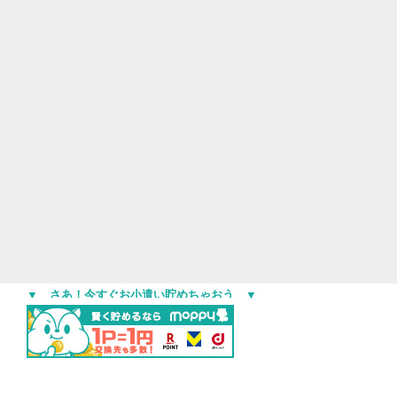
▼ さあ！今すぐお小遣い貯めちゃおう ▼