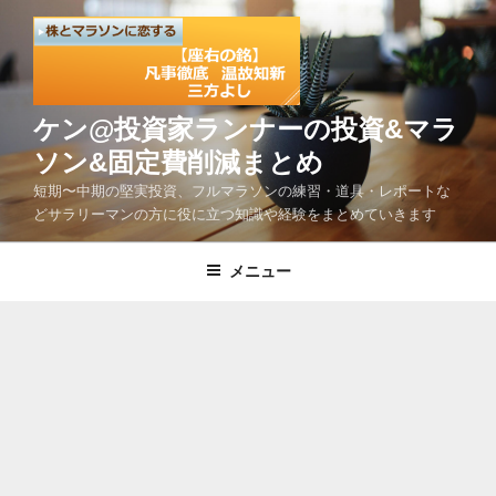
コ
ン
テ
ン
ツ
ケン@投資家ランナーの投資&マラ
へ
ソン&固定費削減まとめ
ス
短期〜中期の堅実投資、フルマラソンの練習・道具・レポートな
キ
どサラリーマンの方に役に立つ知識や経験をまとめていきます
ッ
プ
メニュー