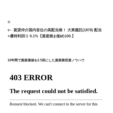
投
前
前
稿
の
賃貸仲介国内首位の高配当株！ 大東建託(1878) 配当
ナ
投
+優待利回り 6.1%【資産株お勧め100.】
ビ
稿
ゲ
ー
10年間で資産価値を2.5倍にした資産株投資ノウハウ
シ
ョ
ン