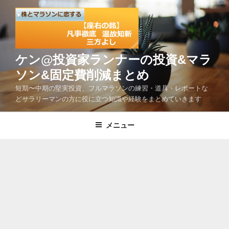
コ
ン
テ
ン
ツ
ケン@投資家ランナーの投資&マラ
へ
ソン&固定費削減まとめ
ス
短期〜中期の堅実投資、フルマラソンの練習・道具・レポートな
キ
どサラリーマンの方に役に立つ知識や経験をまとめていきます
ッ
プ
メニュー