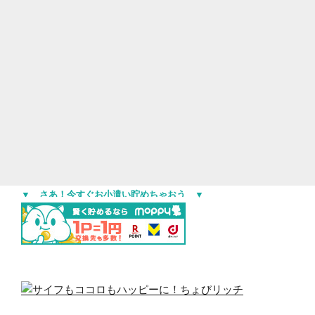
▼ さあ！今すぐお小遣い貯めちゃおう ▼