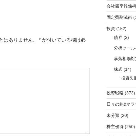
会社四季報銘
固定費削減術
(
投資
(152)
債券
(2)
とはありません。
*
が付いている欄は必
分析ツール
暴落相場対
株式
(14)
投資失
投資戦略
(373)
日々の株&マラ
未分類
(20)
株主優待
(250)