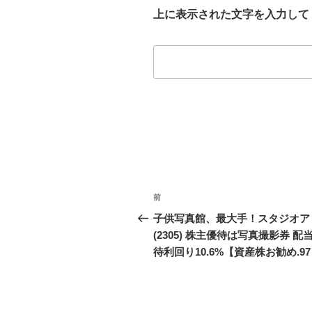
上に表示された文字を入力して
投
前
前
稿
の
子供写真館、最大手！スタジオア
投
(2305) 株主優待は写真撮影券 配
ナ
稿
待利回り10.6%【資産株お勧め.9
ビ
ゲ