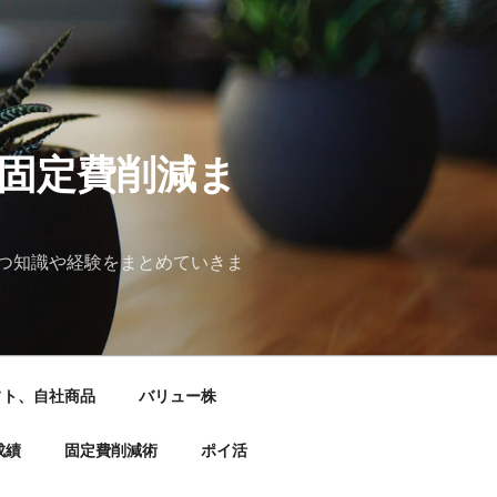
&固定費削減ま
つ知識や経験をまとめていきま
フト、自社商品
バリュー株
成績
固定費削減術
ポイ活