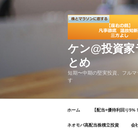
コ
ン
テ
ン
ツ
へ
ケン@投資家
ス
キ
とめ
ッ
プ
短期〜中期の堅実投資、フルマ
す
ホーム
【配当+優待利回り5%！
ネオモバ高配当株積立投資
会