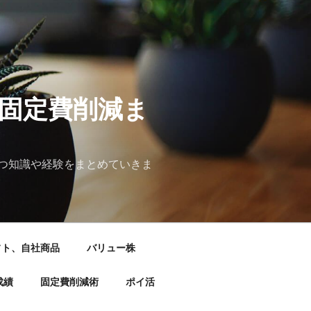
&固定費削減ま
つ知識や経験をまとめていきま
フト、自社商品
バリュー株
成績
固定費削減術
ポイ活