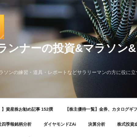
ランナーの投資&マラソン
ラソンの練習・道具・レポートなどサラリーマンの方に役に立
】資産株お勧め記事 152撰
【株主優待一覧】金券、カタログギ
社四季報銘柄分析
ダイヤモンドZAi
決算分析
株式投資