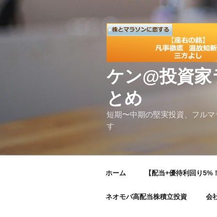
コ
ン
テ
ン
ツ
へ
ケン@投資家
ス
キ
とめ
ッ
プ
短期〜中期の堅実投資、フルマ
す
ホーム
【配当+優待利回り5%！
ネオモバ高配当株積立投資
会