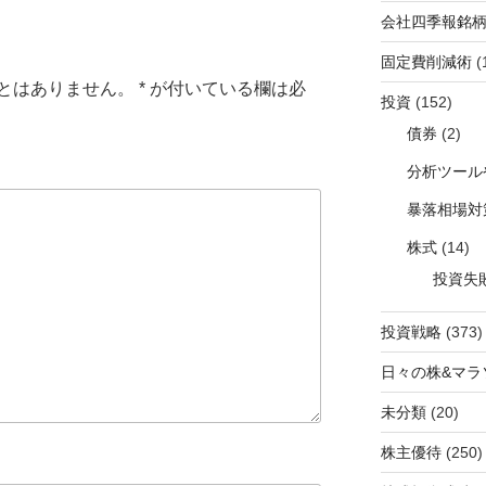
会社四季報銘
固定費削減術
(
とはありません。
*
が付いている欄は必
投資
(152)
債券
(2)
分析ツール
暴落相場対
株式
(14)
投資失
投資戦略
(373)
日々の株&マラ
未分類
(20)
株主優待
(250)