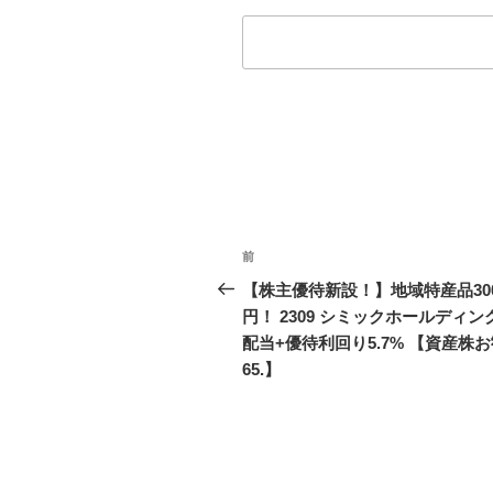
投
前
前
稿
の
【株主優待新設！】地域特産品30
投
円！ 2309 シミックホールディン
ナ
稿
配当+優待利回り5.7% 【資産株
ビ
65.】
ゲ
ー
シ