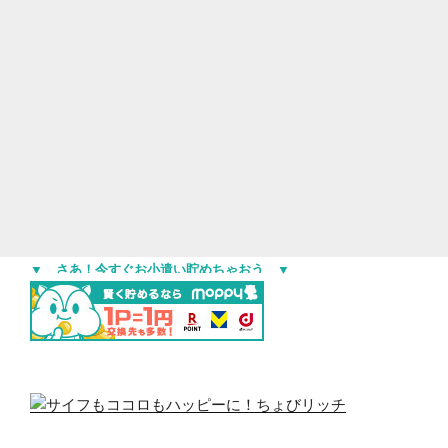
▼ さあ！今すぐお小遣い貯めちゃおう ▼