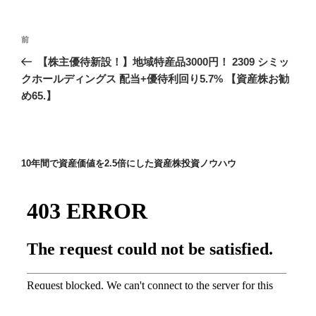
投
前
前
稿
の
【株主優待新設！】地域特産品3000円！ 2309 シミッ
ナ
投
クホールディングス 配当+優待利回り5.7% 【資産株お勧
ビ
稿
め65.】
ゲ
ー
シ
10年間で資産価値を2.5倍にした資産株投資ノウハウ
ョ
ン