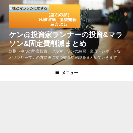
コ
ン
テ
ン
ツ
ケン@投資家ランナーの投資&マラ
へ
ソン&固定費削減まとめ
ス
短期〜中期の堅実投資、フルマラソンの練習・道具・レポートな
キ
どサラリーマンの方に役に立つ知識や経験をまとめていきます
ッ
プ
メニュー