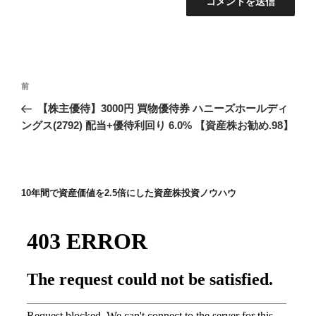
投
前
前
稿
の
【株主優待】3000円 買物優待券 ハニーズホールディ
ナ
投
ングス(2792) 配当+優待利回り 6.0% 【資産株お勧め.98】
ビ
稿
ゲ
ー
10年間で資産価値を2.5倍にした資産株投資ノウハウ
シ
ョ
ン