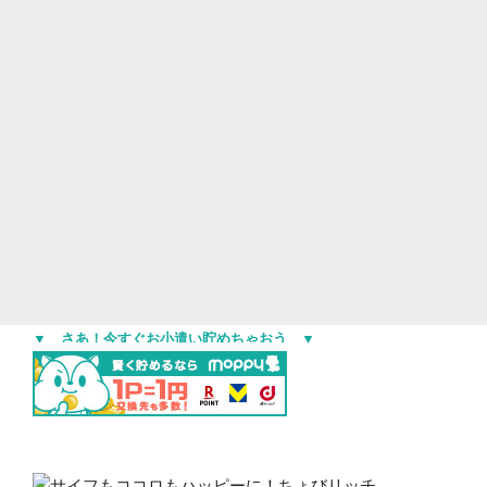
▼ さあ！今すぐお小遣い貯めちゃおう ▼