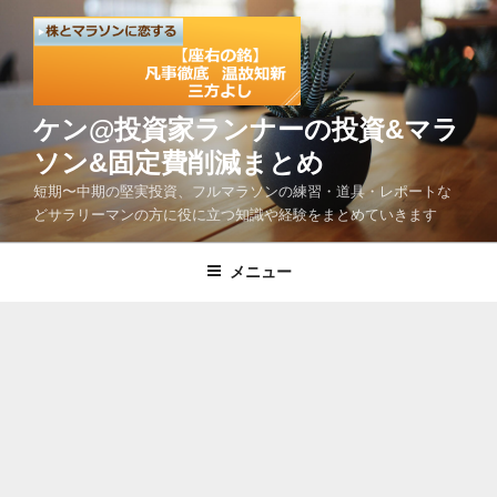
コ
ン
テ
ン
ツ
ケン@投資家ランナーの投資&マラ
へ
ソン&固定費削減まとめ
ス
短期〜中期の堅実投資、フルマラソンの練習・道具・レポートな
キ
どサラリーマンの方に役に立つ知識や経験をまとめていきます
ッ
プ
メニュー