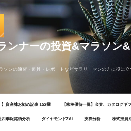
ランナーの投資&マラソン
ラソンの練習・道具・レポートなどサラリーマンの方に役に立
】資産株お勧め記事 152撰
【株主優待一覧】金券、カタログギ
社四季報銘柄分析
ダイヤモンドZAi
決算分析
株式投資