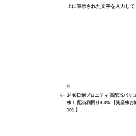
上に表示された文字を入力して
投
前
前
稿
の
3440日創プロニティ 高配当バリ
投
株！ 配当利回り4.3% 【資産株お
ナ
稿
101.】
ビ
ゲ