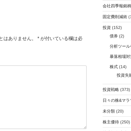
会社四季報銘
固定費削減術
(
投資
(152)
債券
(2)
とはありません。
*
が付いている欄は必
分析ツール
暴落相場対
株式
(14)
投資失
投資戦略
(373)
日々の株&マラ
未分類
(20)
株主優待
(250)