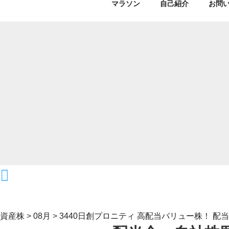
マラソン
自己紹介
お問
資産株
>
08月
>
3440日創プロニティ 高配当バリュー株！ 配当利