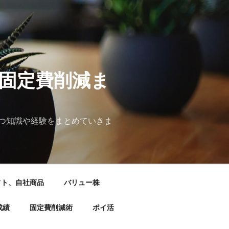
&固定費削減ま
つ知識や経験をまとめていきま
フト、自社商品
バリュー株
成績
固定費削減術
ポイ活