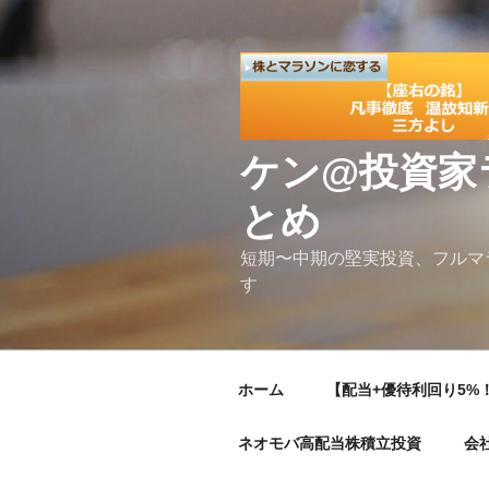
コ
ン
テ
ン
ツ
へ
ケン@投資家
ス
キ
とめ
ッ
プ
短期〜中期の堅実投資、フルマ
す
ホーム
【配当+優待利回り5%！
ネオモバ高配当株積立投資
会