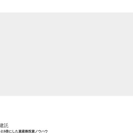
建託
を2.5倍にした資産株投資ノウハウ