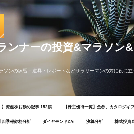
ランナーの投資&マラソン
ラソンの練習・道具・レポートなどサラリーマンの方に役に立
】資産株お勧め記事 152撰
【株主優待一覧】金券、カタログギ
社四季報銘柄分析
ダイヤモンドZAi
決算分析
株式投資