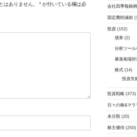
とはありません。
*
が付いている欄は必
会社四季報銘
固定費削減術
(
投資
(152)
債券
(2)
分析ツール
暴落相場対
株式
(14)
投資失
投資戦略
(373)
日々の株&マラ
未分類
(20)
株主優待
(250)