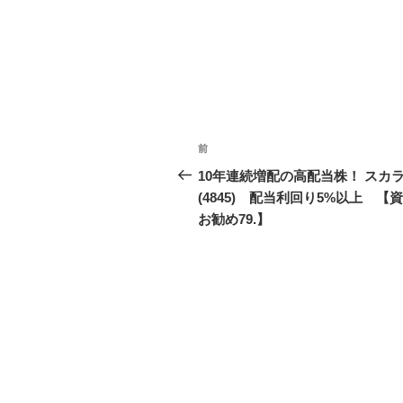
投
前
前
稿
の
10年連続増配の高配当株！ スカ
投
(4845) 配当利回り5%以上 【
ナ
稿
お勧め79.】
ビ
ゲ
ー
シ
ョ
ン