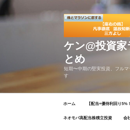
コ
ン
テ
ン
ツ
へ
ケン@投資家
ス
キ
とめ
ッ
プ
短期〜中期の堅実投資、フルマ
す
ホーム
【配当+優待利回り5%！
ネオモバ高配当株積立投資
会