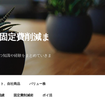
&固定費削減ま
つ知識や経験をまとめていきま
フト、自社商品
バリュー株
成績
固定費削減術
ポイ活