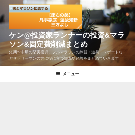
コ
ン
テ
ン
ツ
ケン@投資家ランナーの投資&マラ
へ
ソン&固定費削減まとめ
ス
短期〜中期の堅実投資、フルマラソンの練習・道具・レポートな
キ
どサラリーマンの方に役に立つ知識や経験をまとめていきます
ッ
プ
メニュー