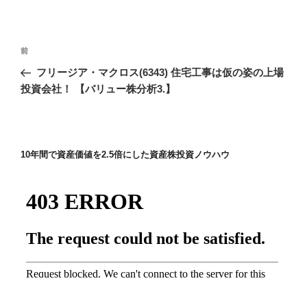
投
前
前
稿
の
フリージア・マクロス(6343) 住宅工事は仮の姿の上場
ナ
投
投資会社！ 【バリュー株分析3.】
ビ
稿
ゲ
ー
10年間で資産価値を2.5倍にした資産株投資ノウハウ
シ
ョ
ン