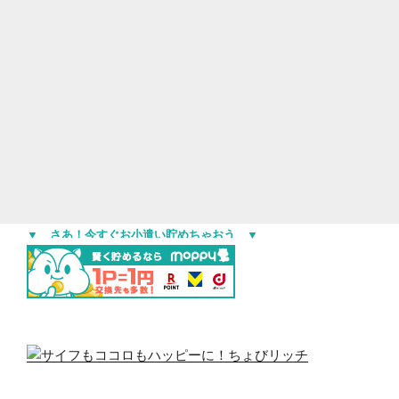
▼ さあ！今すぐお小遣い貯めちゃおう ▼