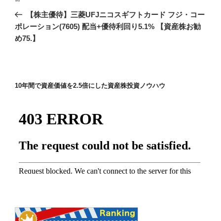
稿
の
【株主優待】三菱UFJニコスギフトカード フジ・コー
ナ
投
ポレーション(7605) 配当+優待利回り5.1% 【資産株お勧
ビ
稿
め75.】
ゲ
ー
シ
10年間で資産価値を2.5倍にした資産株投資ノウハウ
ョ
ン