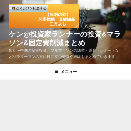
コ
ン
テ
ン
ツ
ケン@投資家ランナーの投資&マラ
へ
ソン&固定費削減まとめ
ス
短期〜中期の堅実投資、フルマラソンの練習・道具・レポートな
キ
どサラリーマンの方に役に立つ知識や経験をまとめていきます
ッ
プ
メニュー