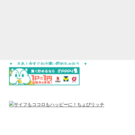
▼ さあ！今すぐお小遣い貯めちゃおう ▼