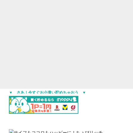
▼ さあ！今すぐお小遣い貯めちゃおう ▼