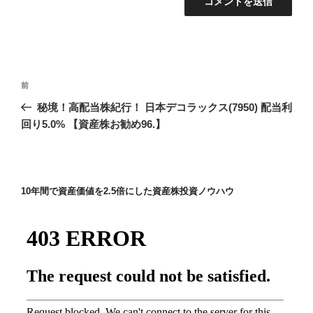
投
前
前
稿
の
秘境！高配当株紀行！ 日本デコラックス(7950) 配当利
ナ
投
回り5.0% 【資産株お勧め96.】
ビ
稿
ゲ
ー
10年間で資産価値を2.5倍にした資産株投資ノウハウ
シ
ョ
ン