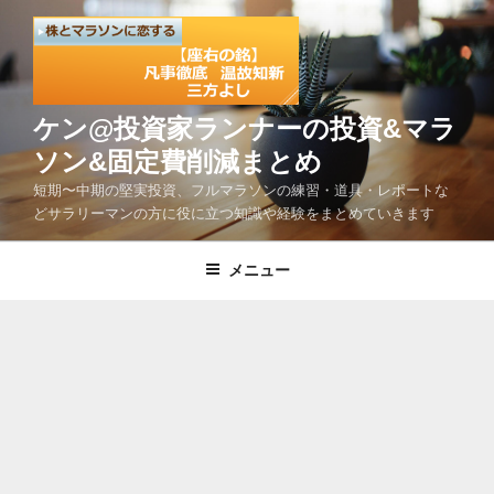
コ
ン
テ
ン
ツ
ケン@投資家ランナーの投資&マラ
へ
ソン&固定費削減まとめ
ス
短期〜中期の堅実投資、フルマラソンの練習・道具・レポートな
キ
どサラリーマンの方に役に立つ知識や経験をまとめていきます
ッ
プ
メニュー