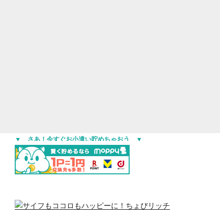
▼ さあ！今すぐお小遣い貯めちゃおう ▼