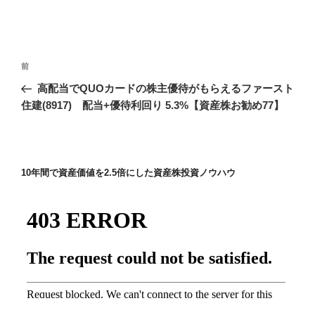
投
前
前
稿
の
高配当でQUOカードの株主優待がもらえるファースト
ナ
投
住建(8917) 配当+優待利回り 5.3%【資産株お勧め77】
ビ
稿
ゲ
ー
10年間で資産価値を2.5倍にした資産株投資ノウハウ
シ
ョ
ン