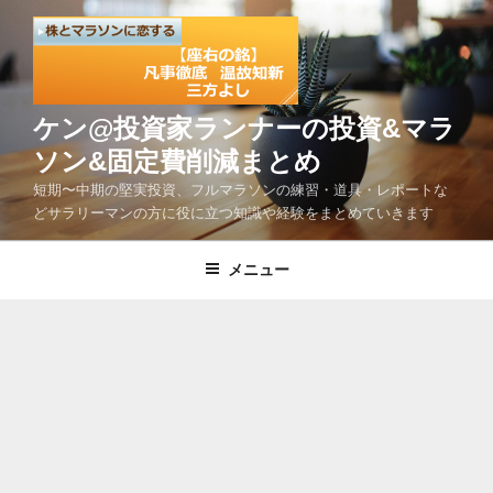
コ
ン
テ
ン
ツ
ケン@投資家ランナーの投資&マラ
へ
ソン&固定費削減まとめ
ス
短期〜中期の堅実投資、フルマラソンの練習・道具・レポートな
キ
どサラリーマンの方に役に立つ知識や経験をまとめていきます
ッ
プ
メニュー