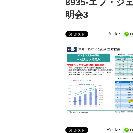
8935-エフ・
明会3
Pocket
Pocket