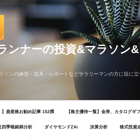
ランナーの投資&マラソン
ラソンの練習・道具・レポートなどサラリーマンの方に役に立
】資産株お勧め記事 152撰
【株主優待一覧】金券、カタログギ
社四季報銘柄分析
ダイヤモンドZAi
決算分析
株式投資