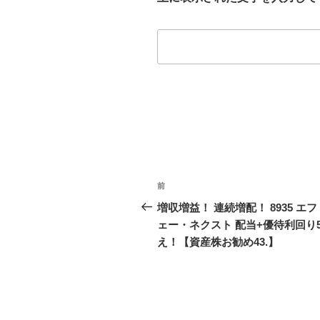
投
前
前
稿
の
増収増益！ 連続増配！ 8935 エ
投
ェー・ネクスト 配当+優待利回り
ナ
稿
え！【資産株お勧め43.】
ビ
ゲ
ー