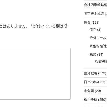
会社四季報銘
固定費削減術
(
投資
(152)
とはありません。
*
が付いている欄は必
債券
(2)
分析ツール
暴落相場対
株式
(14)
投資失
投資戦略
(373)
日々の株&マラ
未分類
(20)
株主優待
(250)