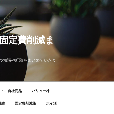
&固定費削減ま
つ知識や経験をまとめていきま
フト、自社商品
バリュー株
成績
固定費削減術
ポイ活