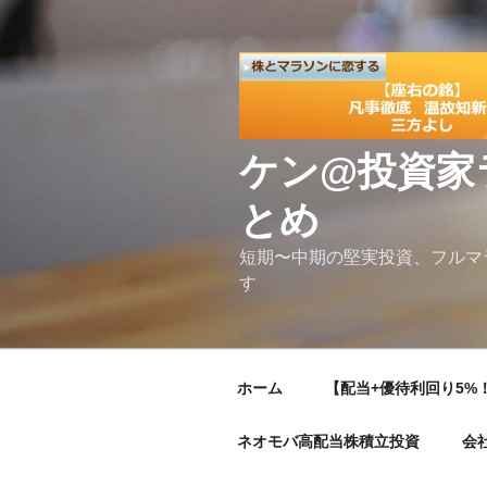
コ
ン
テ
ン
ツ
へ
ケン@投資家
ス
キ
とめ
ッ
プ
短期〜中期の堅実投資、フルマ
す
ホーム
【配当+優待利回り5%！
ネオモバ高配当株積立投資
会