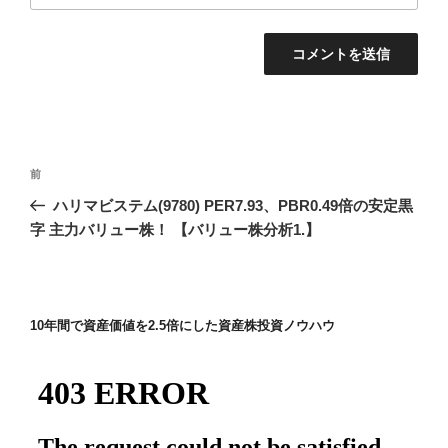
投
前
前
稿
の
ハリマビステム(9780) PER7.93、PBR0.49倍の安定黒
ナ
投
字 主力バリュー株！ 【バリュー株分析1.】
ビ
稿
ゲ
ー
10年間で資産価値を2.5倍にした資産株投資ノウハウ
シ
ョ
ン