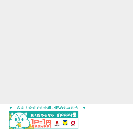
▼ さあ！今すぐお小遣い貯めちゃおう ▼