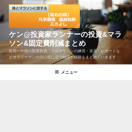
コ
ン
テ
ン
ツ
ケン@投資家ランナーの投資&マラ
へ
ソン&固定費削減まとめ
ス
短期〜中期の堅実投資、フルマラソンの練習・道具・レポートな
キ
どサラリーマンの方に役に立つ知識や経験をまとめていきます
ッ
プ
メニュー