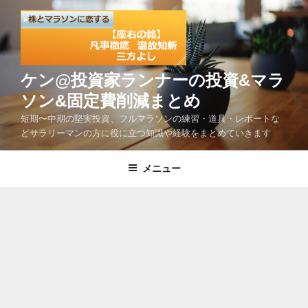
コ
ン
テ
ン
ツ
ケン@投資家ランナーの投資&マラ
へ
ソン&固定費削減まとめ
ス
短期〜中期の堅実投資、フルマラソンの練習・道具・レポートな
キ
どサラリーマンの方に役に立つ知識や経験をまとめていきます
ッ
プ
メニュー