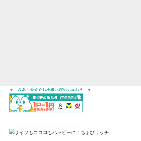
▼ さあ！今すぐお小遣い貯めちゃおう ▼