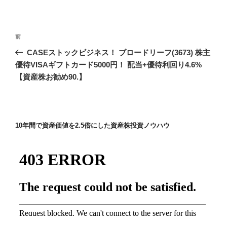
投
前
前
稿
の
CASEストックビジネス！ ブロードリーフ(3673) 株主
ナ
投
優待VISAギフトカード5000円！ 配当+優待利回り4.6%
ビ
稿
【資産株お勧め90.】
ゲ
ー
シ
10年間で資産価値を2.5倍にした資産株投資ノウハウ
ョ
ン