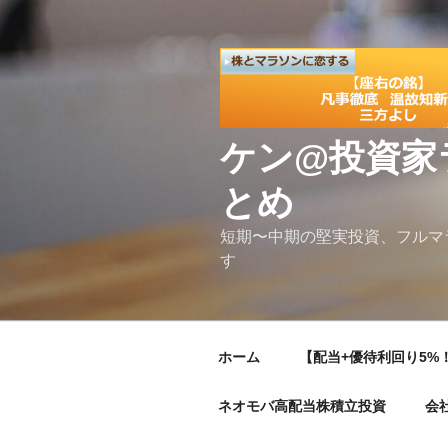
コ
ン
テ
ン
ツ
へ
ケン@投資家
ス
キ
とめ
ッ
プ
短期〜中期の堅実投資、フルマ
す
ホーム
【配当+優待利回り5%！
ネオモバ高配当株積立投資
会