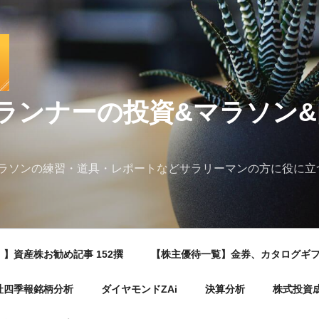
ランナーの投資&マラソン
ラソンの練習・道具・レポートなどサラリーマンの方に役に立
】資産株お勧め記事 152撰
【株主優待一覧】金券、カタログギ
社四季報銘柄分析
ダイヤモンドZAi
決算分析
株式投資