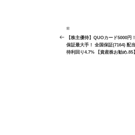
投
前
前
稿
の
【株主優待】QUOカード5000円
投
保証最大手！ 全国保証(7164) 配
ナ
稿
待利回り4.7% 【資産株お勧め.85
ビ
ゲ
ー
シ
ョ
ン