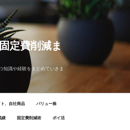
&固定費削減ま
つ知識や経験をまとめていきま
フト、自社商品
バリュー株
成績
固定費削減術
ポイ活