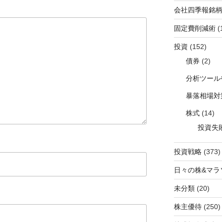
会社四季報銘
固定費削減術
(
投資
(152)
債券
(2)
分析ツール
暴落相場対
株式
(14)
投資失
投資戦略
(373)
日々の株&マラ
未分類
(20)
株主優待
(250)