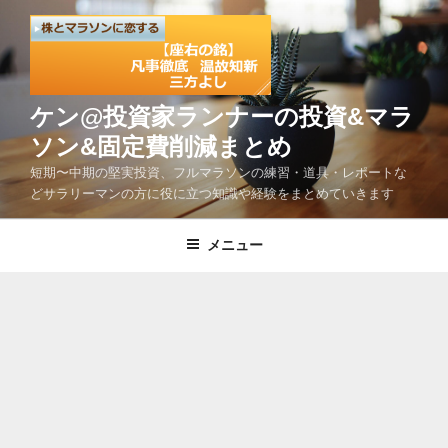
コ
ン
テ
ン
ツ
ケン@投資家ランナーの投資&マラ
へ
ソン&固定費削減まとめ
ス
短期〜中期の堅実投資、フルマラソンの練習・道具・レポートな
キ
どサラリーマンの方に役に立つ知識や経験をまとめていきます
ッ
プ
メニュー