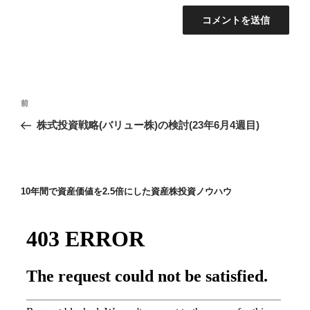
投
前
前
稿
の
株式投資戦略(バリュー株)の検討(23年6月4週目)
ナ
投
ビ
稿
ゲ
ー
10年間で資産価値を2.5倍にした資産株投資ノウハウ
シ
ョ
ン