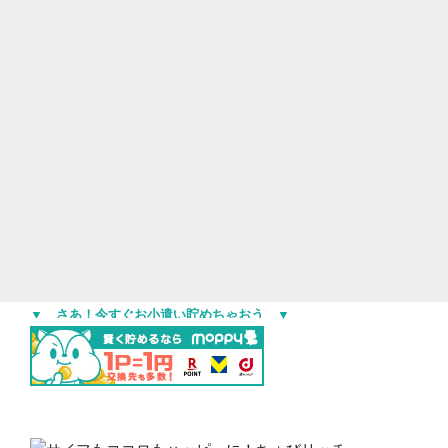
▼ さあ！今すぐお小遣い貯めちゃおう ▼