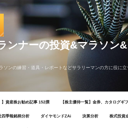
ランナーの投資&マラソン
ラソンの練習・道具・レポートなどサラリーマンの方に役に立
】資産株お勧め記事 152撰
【株主優待一覧】金券、カタログギ
社四季報銘柄分析
ダイヤモンドZAi
決算分析
株式投資