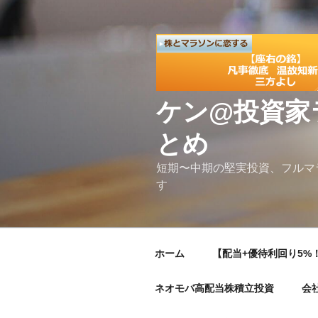
コ
ン
テ
ン
ツ
へ
ケン@投資家
ス
キ
とめ
ッ
プ
短期〜中期の堅実投資、フルマ
す
ホーム
【配当+優待利回り5%！
ネオモバ高配当株積立投資
会