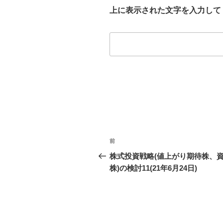
上に表示された文字を入力して
投
前
前
稿
の
株式投資戦略(値上がり期待株、
投
株)の検討11(21年6月24日)
ナ
稿
ビ
ゲ