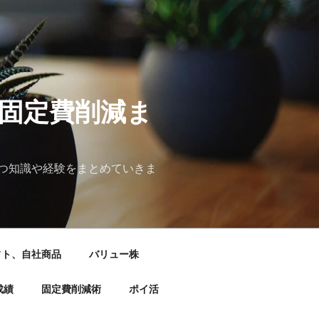
&固定費削減ま
つ知識や経験をまとめていきま
フト、自社商品
バリュー株
成績
固定費削減術
ポイ活