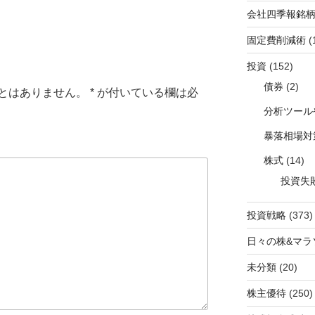
会社四季報銘
固定費削減術
(
投資
(152)
債券
(2)
とはありません。
*
が付いている欄は必
分析ツール
暴落相場対
株式
(14)
投資失
投資戦略
(373)
日々の株&マラ
未分類
(20)
株主優待
(250)