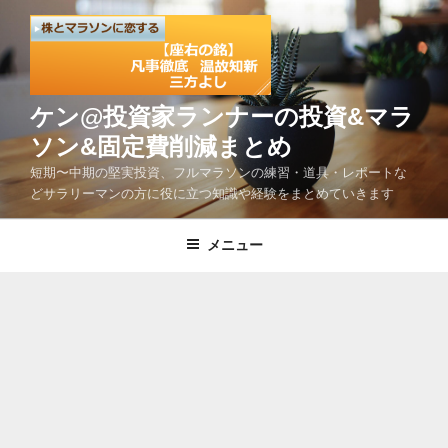
コ
ン
テ
ン
ツ
ケン@投資家ランナーの投資&マラ
へ
ソン&固定費削減まとめ
ス
短期〜中期の堅実投資、フルマラソンの練習・道具・レポートな
キ
どサラリーマンの方に役に立つ知識や経験をまとめていきます
ッ
プ
メニュー