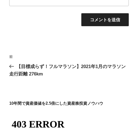
投
前
前
稿
の
【目標成らず！フルマラソン】2021年1月のマラソン
ナ
投
走行距離 276km
ビ
稿
ゲ
ー
10年間で資産価値を2.5倍にした資産株投資ノウハウ
シ
ョ
ン