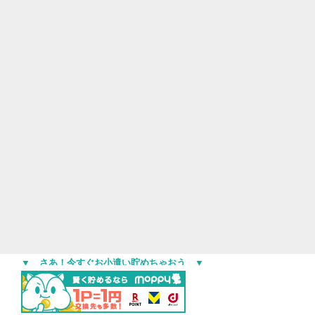
▼ さあ！今すぐお小遣い貯めちゃおう ▼